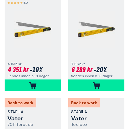
5,0
4 835 kr
7 862 kr
4 351 kr
-10%
6 289 kr
-20%
Sendes innen 5-8 dager
Sendes innen 5-8 dager
Back to work
Back to work
STABILA
STABILA
Vater
Vater
70T Torpedo
Toolbox