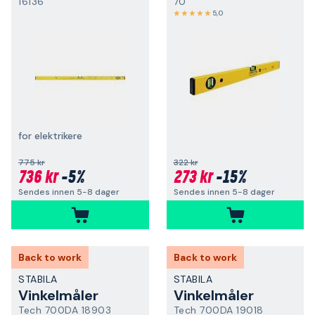
16136
70
5,0
for elektrikere
775 kr
322 kr
736 kr
-5%
273 kr
-15%
Sendes innen 5-8 dager
Sendes innen 5-8 dager
Back to work
Back to work
STABILA
STABILA
Vinkelmåler
Vinkelmåler
Tech 700DA 18903
Tech 700DA 19018