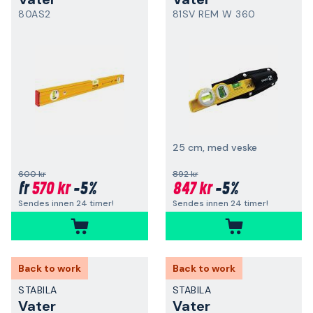
80AS2
81SV REM W 360
25 cm, med veske
600 kr
892 kr
570 kr
-5%
847 kr
-5%
fr
Sendes innen 24 timer!
Sendes innen 24 timer!
Back to work
Back to work
STABILA
STABILA
Vater
Vater