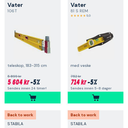
Vater
Vater
106T
81 S REM
5,0
teleskop, 183-315 cm
med veske
5 899 kr
752 kr
5 604 kr
-5%
714 kr
-5%
Sendes innen 24 timer!
Sendes innen 5-8 dager
Back to work
Back to work
STABILA
STABILA