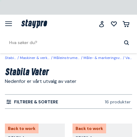
Stabila
Maskiner & verktøy
Måleinstrumenter
Måle- & markeringsverktøy
Vater
Stabila Vater
Nedenfor er vårt utvalg av vater
FILTRERE & SORTERE
16 produkter
Back to work
Back to work