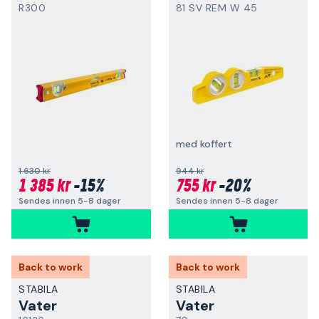
R300
81 SV REM W 45
med koffert
1 630 kr
944 kr
1 385 kr
-15%
755 kr
-20%
Sendes innen 5-8 dager
Sendes innen 5-8 dager
Back to work
Back to work
STABILA
STABILA
Vater
Vater