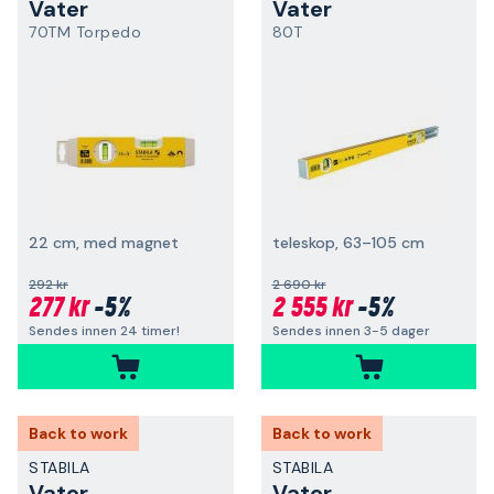
Vater
Vater
70TM Torpedo
80T
22 cm, med magnet
teleskop, 63–105 cm
292 kr
2 690 kr
277 kr
-5%
2 555 kr
-5%
Sendes innen 24 timer!
Sendes innen 3-5 dager
Back to work
Back to work
STABILA
STABILA
Vater
Vater