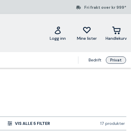
Fri frakt over kr 999*
Logg inn
Mine lister
Handlekurv
Bedrift
Privat
VIS ALLE 5 FILTER
17 produkter