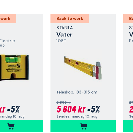
 work
Back to work
B
A
STABILA
S
Vater
V
Electric
106T
P
5,0
teleskop, 183-315 cm
5 899 kr
27
kr
-5%
5 604 kr
-5%
2
andag 10. aug
Sendes mandag 10. aug
S