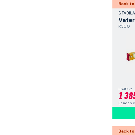
Back to
STABIL
Vater
R300
1 630 kr
1 38
Sendes i
Back to