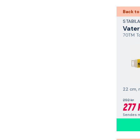
Back to
STABIL
Vater
70TM T
22 cm,
292 kr
277 
Sendes m