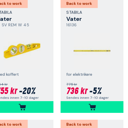
ack to work
Back to work
TABILA
STABILA
ater
Vater
1 SV REM W 45
16136
ed koffert
for elektrikere
44 kr
775 kr
55 kr
-20%
736 kr
-5%
ndes innen 7-10 dager
Sendes innen 7-10 dager
ack to work
Back to work