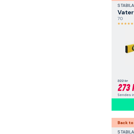
STABIL
Vater
70
322 kr
273 
Sendes i
Back to
STABIL