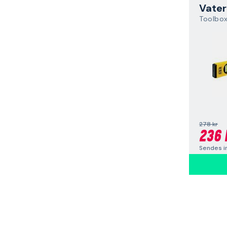
Vater
Toolbo
278 kr
236 
Sendes i