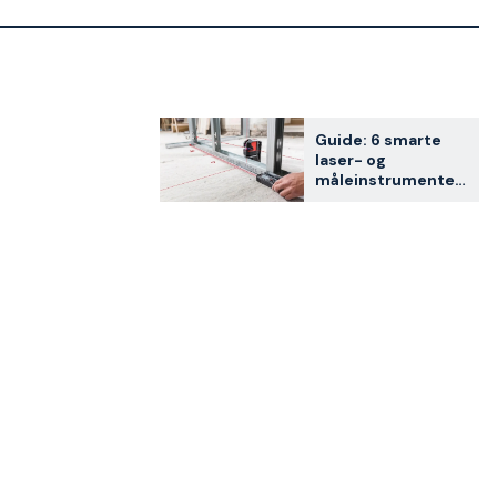
Guide: 6 smarte
laser- og
måleinstrumenter
for
hjemmefikseren