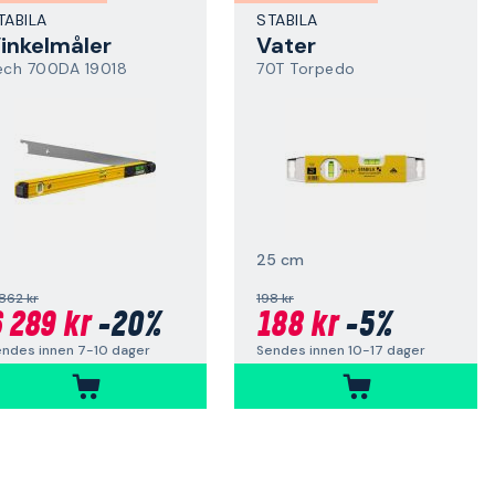
TABILA
STABILA
inkelmåler
Vater
ech 700DA 19018
70T Torpedo
25 cm
862 kr
198 kr
 289 kr
-20%
188 kr
-5%
ndes innen 7-10 dager
Sendes innen 10-17 dager