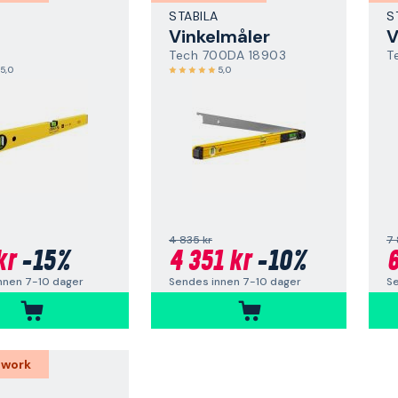
A
STABILA
S
Vinkelmåler
V
Tech 700DA 18903
T
5,0
5,0
4 835 kr
7 
kr
-15%
4 351 kr
-10%
6
nnen 7-10 dager
Sendes innen 7-10 dager
Se
 work
A