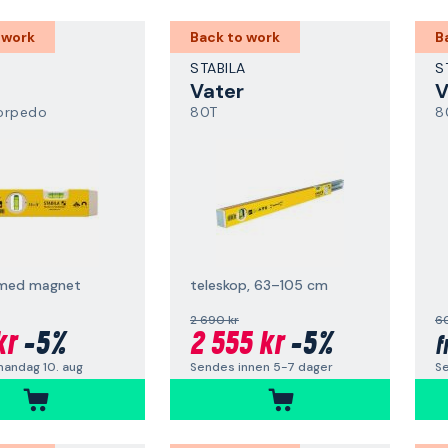
 work
Back to work
B
A
STABILA
S
Vater
V
orpedo
80T
8
 med magnet
teleskop, 63–105 cm
2 690 kr
6
kr
-5%
2 555 kr
-5%
f
andag 10. aug
Sendes innen 5-7 dager
S