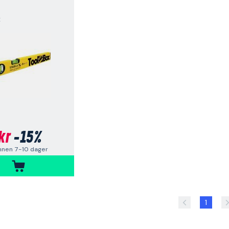
x
kr
-15%
nnen 7-10 dager
1