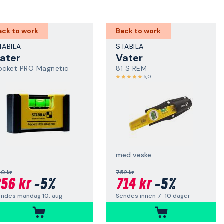
ack to work
Back to work
TABILA
STABILA
ater
Vater
ocket PRO Magnetic
81 S REM
5,0
med veske
0 kr
752 kr
56 kr
-5%
714 kr
-5%
endes mandag 10. aug
Sendes innen 7-10 dager