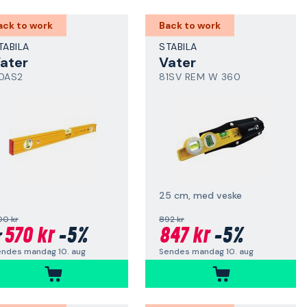
ack to work
Back to work
TABILA
STABILA
ater
Vater
0AS2
81SV REM W 360
25 cm, med veske
00 kr
892 kr
570 kr
-5%
847 kr
-5%
r
endes mandag 10. aug
Sendes mandag 10. aug