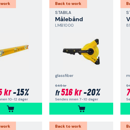
 work
Back to work
B
A
STABILA
S
Målebånd
V
LMB1000
8
glassfiber
m
645 kr
9
5 kr
-15%
516 kr
-20%
7
fr
nnen 10-12 dager
Sendes innen 7-10 dager
Se
 work
Back to work
B