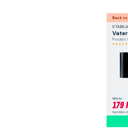
Back to
STABIL
Vater
Pocket 
189 kr
179 
Sendes m