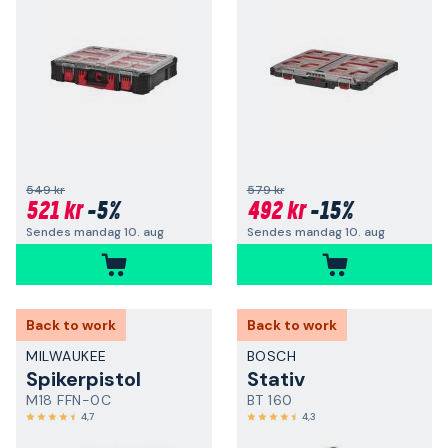
549 kr
579 kr
521 kr
-5%
492 kr
-15%
Sendes mandag 10. aug
Sendes mandag 10. aug
Back to work
Back to work
MILWAUKEE
BOSCH
Spikerpistol
Stativ
M18 FFN-0C
BT 160
4,7
4,3