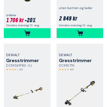
uten batteri og lader
2 133 kr
2 849 kr
1 706 kr
-20%
Sendes mandag 10. aug
Sendes mandag 10. aug
DEWALT
DEWALT
Gresstrimmer
Gresstrimmer
DCM561PBS-XJ
DCM571N
4,5
4,0