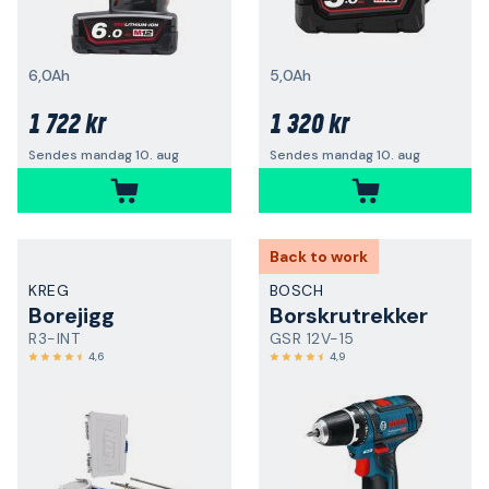
6,0Ah
5,0Ah
1 722 kr
1 320 kr
Sendes mandag 10. aug
Sendes mandag 10. aug
Back to work
KREG
BOSCH
Borejigg
Borskrutrekker
R3-INT
GSR 12V-15
4,6
4,9