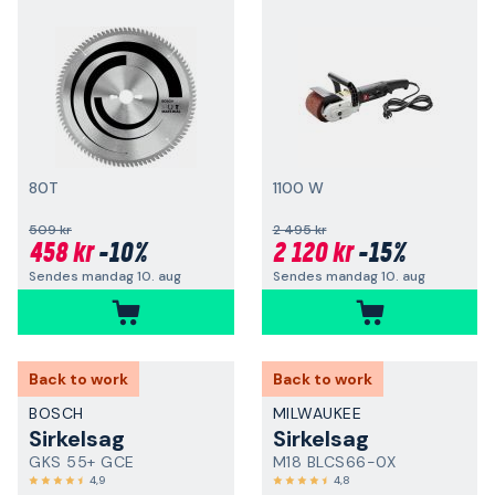
80T
1100 W
509 kr
2 495 kr
458 kr
-10%
2 120 kr
-15%
Sendes mandag 10. aug
Sendes mandag 10. aug
Back to work
Back to work
BOSCH
MILWAUKEE
Sirkelsag
Sirkelsag
GKS 55+ GCE
M18 BLCS66-0X
4,9
4,8