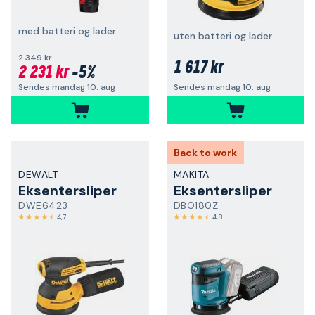
med batteri og lader
uten batteri og lader
2 349 kr
1 617 kr
2 231 kr
-5%
Sendes mandag 10. aug
Sendes mandag 10. aug
Back to work
DEWALT
MAKITA
Eksentersliper
Eksentersliper
DWE6423
DBO180Z
4,7
4,8