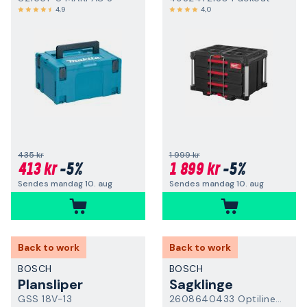
4,9
4,0
435 kr
1 999 kr
413 kr
-5%
1 899 kr
-5%
Sendes mandag 10. aug
Sendes mandag 10. aug
Back to work
Back to work
BOSCH
BOSCH
Plansliper
Sagklinge
GSS 18V-13
2608640433 Optiline Wood