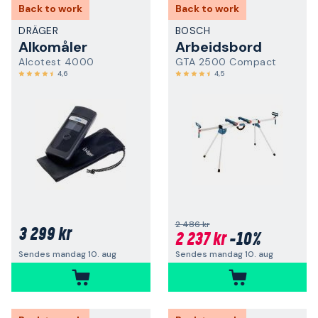
Back to work
Back to work
DRÄGER
BOSCH
Alkomåler
Arbeidsbord
Alcotest 4000
GTA 2500 Compact
4,6
4,5
2 486 kr
3 299 kr
2 237 kr
-10%
Sendes mandag 10. aug
Sendes mandag 10. aug