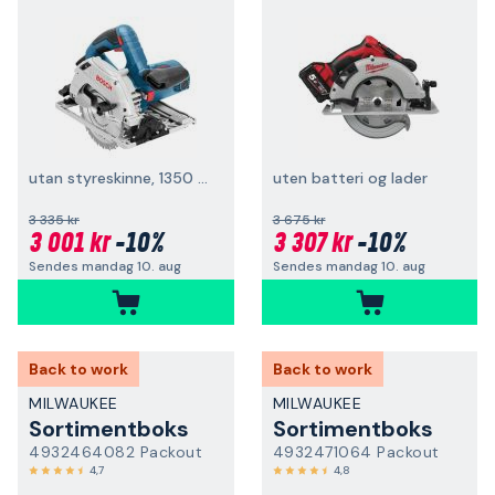
utan styreskinne, 1350 W
uten batteri og lader
3 335 kr
3 675 kr
3 001 kr
-10%
3 307 kr
-10%
Sendes mandag 10. aug
Sendes mandag 10. aug
Back to work
Back to work
MILWAUKEE
MILWAUKEE
Sortimentboks
Sortimentboks
4932464082 Packout
4932471064 Packout
4,7
4,8