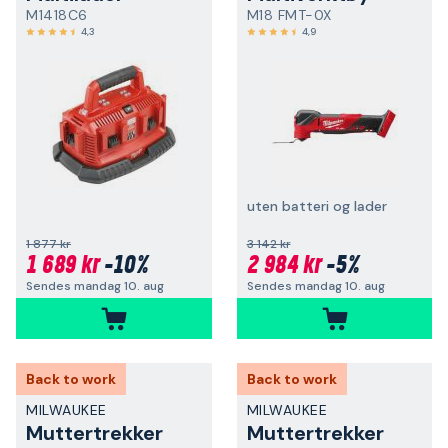
M1418C6
M18 FMT-0X
4,3
4,9
uten batteri og lader
1 877 kr
3 142 kr
1 689 kr
-10%
2 984 kr
-5%
Sendes mandag 10. aug
Sendes mandag 10. aug
Back to work
Back to work
MILWAUKEE
MILWAUKEE
Muttertrekker
Muttertrekker