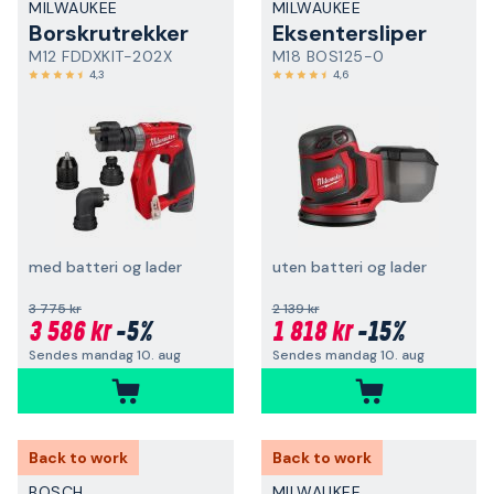
MILWAUKEE
MILWAUKEE
Borskrutrekker
Eksentersliper
M12 FDDXKIT-202X
M18 BOS125-0
4,3
4,6
med batteri og lader
uten batteri og lader
3 775 kr
2 139 kr
3 586 kr
-5%
1 818 kr
-15%
Sendes mandag 10. aug
Sendes mandag 10. aug
Back to work
Back to work
BOSCH
MILWAUKEE