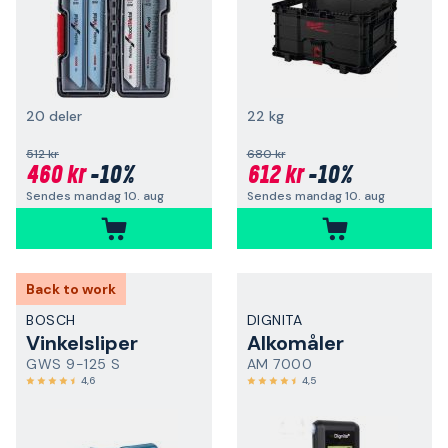
20 deler
22 kg
512 kr
680 kr
460 kr
-10%
612 kr
-10%
Sendes mandag 10. aug
Sendes mandag 10. aug
Back to work
BOSCH
DIGNITA
Vinkelsliper
Alkomåler
GWS 9-125 S
AM 7000
4,6
4,5