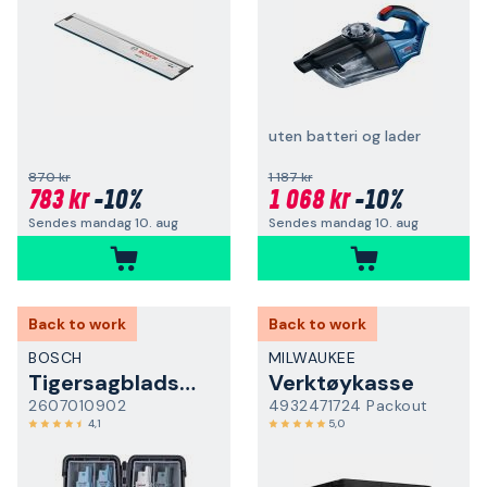
uten batteri og lader
870 kr
1 187 kr
783 kr
-10%
1 068 kr
-10%
Sendes mandag 10. aug
Sendes mandag 10. aug
Back to work
Back to work
BOSCH
MILWAUKEE
Tigersagbladsett
Verktøykasse
2607010902
4932471724 Packout
4,1
5,0