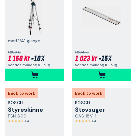
med 1/4" gjenge
1 289 kr
1 204 kr
1 160 kr
-10%
1 023 kr
-15%
Sendes mandag 10. aug
Sendes mandag 10. aug
Back to work
Back to work
BOSCH
BOSCH
Styreskinne
Støvsuger
FSN 800
GAS 18V-1
4,4
4,4