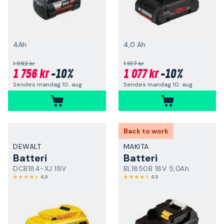
4Ah
4,0 Ah
1 952 kr
1 197 kr
1 756 kr
-10%
1 077 kr
-10%
Sendes mandag 10. aug
Sendes mandag 10. aug
Back to work
DEWALT
MAKITA
Batteri
Batteri
DCB184-XJ 18V
BL1850B 18V 5,0Ah
4,9
4,9