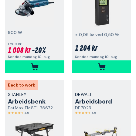
900 W
± 0,05 ‰ ved 0,50 ‰
1 260 kr
1 204 kr
1 008 kr
-20%
Sendes mandag 10. aug
Sendes mandag 10. aug
Back to work
STANLEY
DEWALT
Arbeidsbenk
Arbeidsbord
FatMax FMST1-75672
DE7023
4,6
4,6