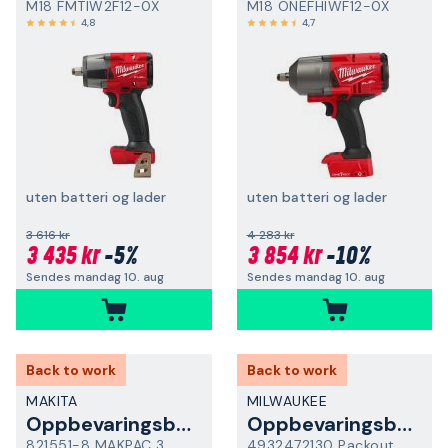
M18 FMTIW2F12-0X
M18 ONEFHIWF12-0X
4,8
4,7
uten batteri og lader
uten batteri og lader
3 616 kr
4 283 kr
3 435 kr
-5%
3 854 kr
-10%
Sendes mandag 10. aug
Sendes mandag 10. aug
Back to work
Back to work
MAKITA
MILWAUKEE
Oppbevaringsboks
Oppbevaringsboks
821551-8 MAKPAC 3
4932472130 Packout