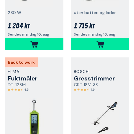
280 W
uten batteri og lader
1 204 kr
1 715 kr
Sendes mandag 10. aug
Sendes mandag 10. aug
Back to work
ELMA
BOSCH
Fuktmåler
Gresstrimmer
DT-128M
GRT 18V-33
4,5
4,6