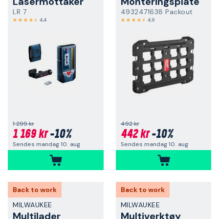
Lasermottaker
Monteringsplate
LR 7
4932471638 Packout
4,4
4,9
1 299 kr
492 kr
1 169 kr
-10%
442 kr
-10%
Sendes mandag 10. aug
Sendes mandag 10. aug
Back to work
Back to work
MILWAUKEE
MILWAUKEE
Multilader
Multiverktøy