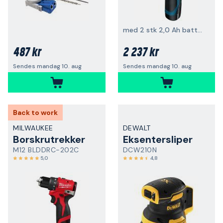
med 2 stk 2,0 Ah batterier og lader
487 kr
2 237 kr
Sendes mandag 10. aug
Sendes mandag 10. aug
Back to work
MILWAUKEE
DEWALT
Borskrutrekker
Eksentersliper
M12 BLDDRC-202C
DCW210N
5,0
4,8