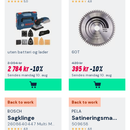
5,0
4,8
uten batteri og lader
60T
3 094 kr
439 kr
2 784 kr
-10%
395 kr
-10%
Sendes mandag 10. aug
Sendes mandag 10. aug
Back to work
Back to work
BOSCH
PELA
Sagklinge
Satineringsmaskin
2608640447 Multi Material
509658
4,9
4,6