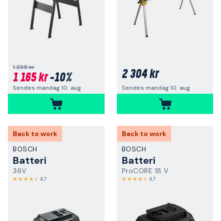
1 295 kr
2 304 kr
1 165 kr
-10%
Sendes mandag 10. aug
Sendes mandag 10. aug
Back to work
Back to work
BOSCH
BOSCH
Batteri
Batteri
36V
ProCORE 18 V
4,7
4,7