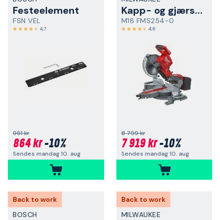
Festeelement
Kapp- og gjærsag
FSN VEL
M18 FMS254-0
4,7
4,6
961 kr
8 799 kr
864 kr
-10%
7 919 kr
-10%
Sendes mandag 10. aug
Sendes mandag 10. aug
Back to work
Back to work
BOSCH
MILWAUKEE