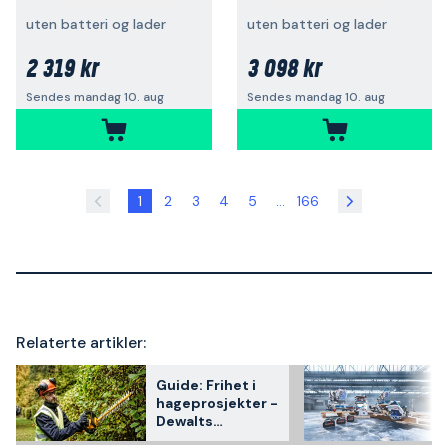
uten batteri og lader
uten batteri og lader
2 319 kr
3 098 kr
Sendes mandag 10. aug
Sendes mandag 10. aug
1
2
3
4
5
...
166
Relaterte artikler:
Guide: Frihet i
hageprosjekter -
Dewalts
batteridrevne