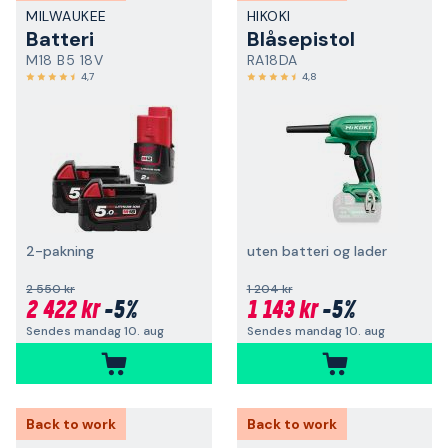
MILWAUKEE
HIKOKI
Batteri
Blåsepistol
M18 B5 18V
RA18DA
4,7
4,8
2-pakning
uten batteri og lader
2 550 kr
1 204 kr
2 422 kr
-5%
1 143 kr
-5%
Sendes mandag 10. aug
Sendes mandag 10. aug
Back to work
Back to work