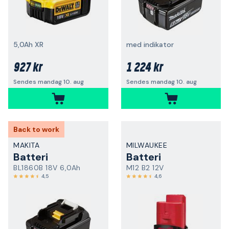
5,0Ah XR
med indikator
927 kr
1 224 kr
Sendes mandag 10. aug
Sendes mandag 10. aug
Back to work
MAKITA
MILWAUKEE
Batteri
Batteri
BL1860B 18V 6,0Ah
M12 B2 12V
4,5
4,6