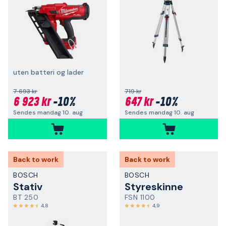
uten batteri og lader
7 693 kr
719 kr
6 923 kr
-10%
647 kr
-10%
Sendes mandag 10. aug
Sendes mandag 10. aug
Back to work
Back to work
BOSCH
BOSCH
Stativ
Styreskinne
BT 250
FSN 1100
4,8
4,9