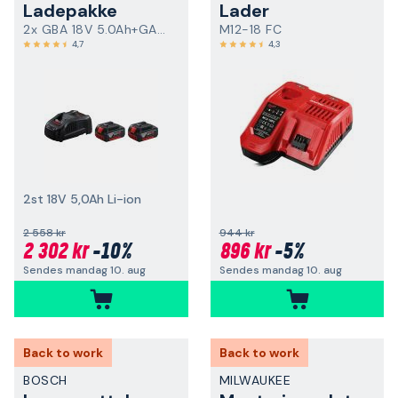
Ladepakke
Lader
2x GBA 18V 5.0Ah+GAL 1880 CV
M12-18 FC
4,7
4,3
2st 18V 5,0Ah Li-ion
2 558 kr
944 kr
2 302 kr
-10%
896 kr
-5%
Sendes mandag 10. aug
Sendes mandag 10. aug
Back to work
Back to work
BOSCH
MILWAUKEE