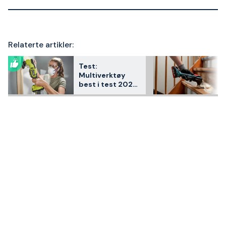
Relaterte artikler:
Test:
Multiverktøy
best i test 2026
– 3
kundefavoritter
sammenlignet