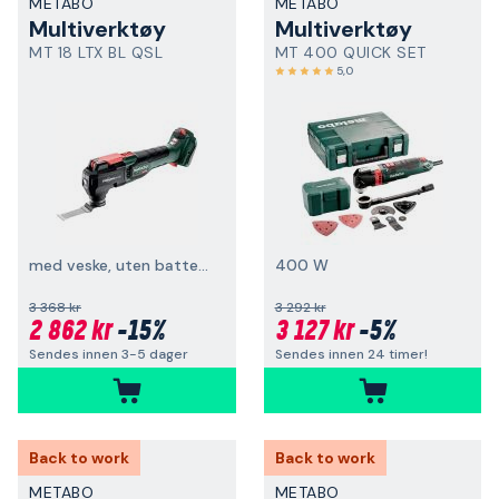
METABO
METABO
Multiverktøy
Multiverktøy
MT 18 LTX BL QSL
MT 400 QUICK SET
5,0
med veske, uten batteri og lader
400 W
3 368 kr
3 292 kr
2 862 kr
-15%
3 127 kr
-5%
Sendes innen 3-5 dager
Sendes innen 24 timer!
Back to work
Back to work
METABO
METABO