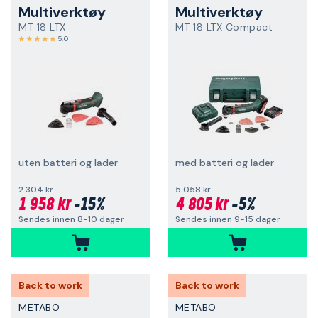
Multiverktøy
Multiverktøy
MT 18 LTX
MT 18 LTX Compact
5,0
uten batteri og lader
med batteri og lader
2 304 kr
5 058 kr
1 958 kr
-15%
4 805 kr
-5%
Sendes innen 8-10 dager
Sendes innen 9-15 dager
Back to work
Back to work
METABO
METABO