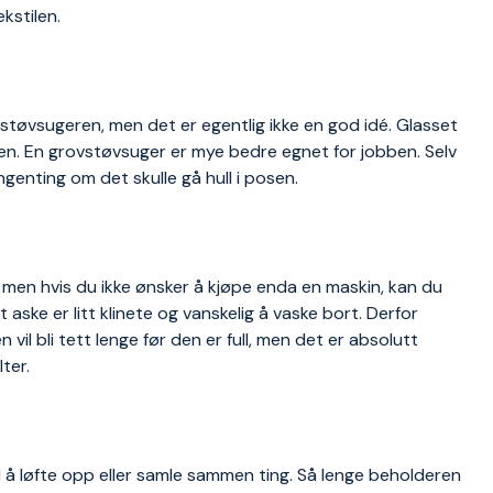
kstilen.
gsstøvsugeren, men det er egentlig ikke en god idé. Glasset
oren. En grovstøvsuger er mye bedre egnet for jobben. Selv
ngenting om det skulle gå hull i posen.
men hvis du ikke ønsker å kjøpe enda en maskin, kan du
ske er litt klinete og vanskelig å vaske bort. Derfor
n vil bli tett lenge før den er full, men det er absolutt
ter.
å løfte opp eller samle sammen ting. Så lenge beholderen