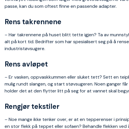
passe, kan du som oftest finne en passende adapter.
Rens takrennene
– Har takrennene på huset blitt tette igjen? Ta av munnsty
alt på kort tid. Bedrifter som har spesialisert seg på å re
industristøvsugere.
Rens avløpet
– Er vasken, oppvaskkummen eller sluket tett? Sett en teipbi
mulig rundt slangen, og start støvsugeren. Noen ganger få
holder det at den flytter litt på seg for at vannet skal begy
Rengjør tekstiler
– Noe mange ikke tenker over, er at en tepperenser i prins
en stor flekk på teppet eller sofaen? Behandle flekken ved