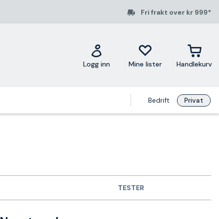
Fri frakt over kr 999*
Logg inn
Mine lister
Handlekurv
Bedrift
Privat
TESTER