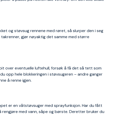
kket og støvsug rennene med røret, så slurper den i seg
nse takrenner, gjør nøyaktig det samme med større
t over eventuelle luftehull, forsøk å få det så tett som
r du opp hele blokkeringen i støvsugeren – andre ganger
nne å renne igjen.
ippet er en våtstøvsuger med sprayfunksjon. Har du fått
 å rengjøre med vann, såpe og børste. Deretter bruker du