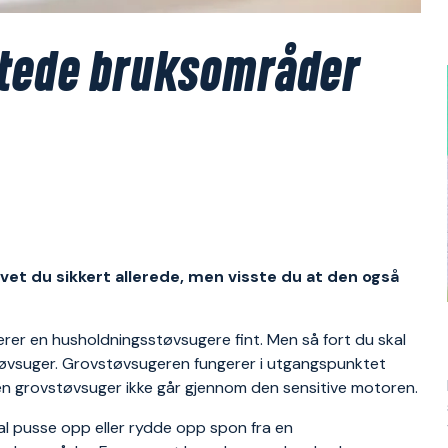
tede bruksområder
et du sikkert allerede, men visste du at den også
erer en husholdningsstøvsugere fint. Men så fort du skal
støvsuger. Grovstøvsugeren fungerer i utgangspunktet
 i en grovstøvsuger ikke går gjennom den sensitive motoren.
al pusse opp eller rydde opp spon fra en