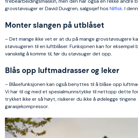
trebearbeidingsmaskin, men den har også en rekke andre 
grovstøvsuger er David Duvgren, salgssjef hos
Nilfisk
. I den
Monter slangen på utblåset
– Det mange ikke vet er at du på mange grovstøvsugere ka
støvsugeren til en luftblåser. Funksjonen kan for eksempel br
vanskelig å komme til, før du støvsuger det opp.
Blås opp luftmadrasser og leker
– Blåsefunksjonen kan også benyttes til å blåse opp luftmad
Vi har til og med et spesialmunnstykke til nettopp dette f
trykket ikke er så høyt, risikerer du ikke å ødelegge tingen
garasjekompressor.