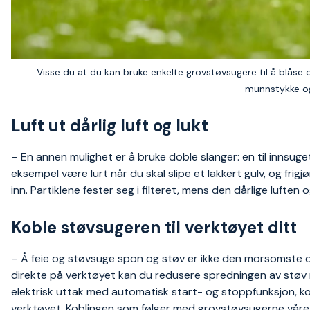
Visse du at du kan bruke enkelte grovstøvsugere til å blåse
munnstykke og
Luft ut dårlig luft og lukt
– En annen mulighet er å bruke doble slanger: en til innsuge
eksempel være lurt når du skal slipe et lakkert gulv, og fri
inn. Partiklene fester seg i filteret, mens den dårlige luften
Koble støvsugeren til verktøyet ditt
– Å feie og støvsuge spon og støv er ikke den morsomste 
direkte på verktøyet kan du redusere spredningen av støv
elektrisk uttak med automatisk start- og stoppfunksjon, ko
verktøyet. Koblingen som følger med grovstøvsugerne våre p