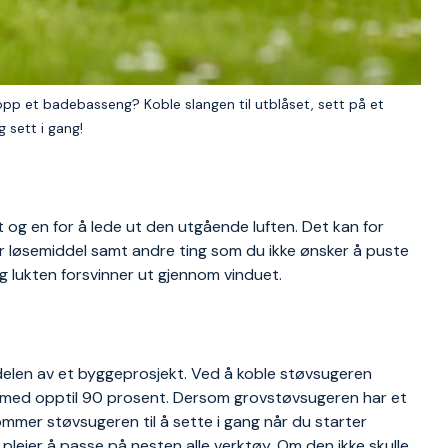
 opp et badebasseng? Koble slangen til utblåset, sett på et
 sett i gang!
t og en for å lede ut den utgående luften. Det kan for
gjør løsemiddel samt andre ting som du ikke ønsker å puste
 og lukten forsvinner ut gjennom vinduet.
delen av et byggeprosjekt. Ved å koble støvsugeren
 med opptil 90 prosent. Dersom grovstøvsugeren har et
mmer støvsugeren til å sette i gang når du starter
leier å passe på nesten alle verktøy. Om den ikke skulle