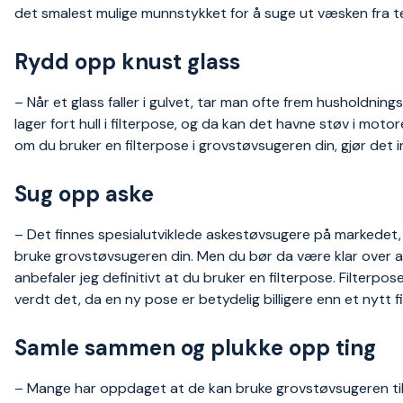
det smalest mulige munnstykket for å suge ut væsken fra te
Rydd opp knust glass
– Når et glass faller i gulvet, tar man ofte frem husholdnin
lager fort hull i filterpose, og da kan det havne støv i mot
om du bruker en filterpose i grovstøvsugeren din, gjør det i
Sug opp aske
– Det finnes spesialutviklede askestøvsugere på markedet, 
bruke grovstøvsugeren din. Men du bør da være klar over at a
anbefaler jeg definitivt at du bruker en filterpose. Filterpose
verdt det, da en ny pose er betydelig billigere enn et nytt fil
Samle sammen og plukke opp ting
– Mange har oppdaget at de kan bruke grovstøvsugeren til 