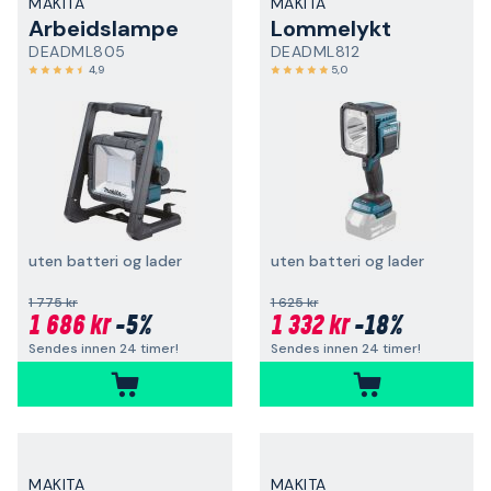
MAKITA
MAKITA
Arbeidslampe
Lommelykt
DEADML805
DEADML812
4,9
5,0
uten batteri og lader
uten batteri og lader
1 775 kr
1 625 kr
1 686 kr
-5%
1 332 kr
-18%
Sendes innen 24 timer!
Sendes innen 24 timer!
MAKITA
MAKITA