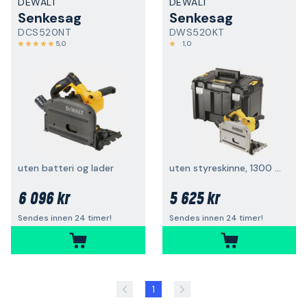
DEWALT
DEWALT
Senkesag
Senkesag
DCS520NT
DWS520KT
5,0
1,0
uten batteri og lader
uten styreskinne, 1300 W
6 096 kr
5 625 kr
Sendes innen 24 timer!
Sendes innen 24 timer!
1