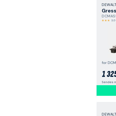
DEWAL
DCMASS
3,0
for DCM
1 32
Sendes m
DEWAL