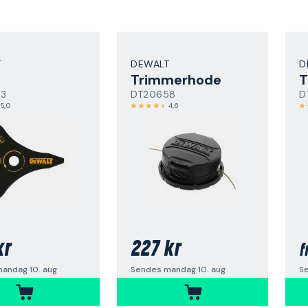
T
DEWALT
D
Trimmerhode
T
53
DT20658
D
5,0
4,6
kr
227 kr
f
andag 10. aug
Sendes mandag 10. aug
S