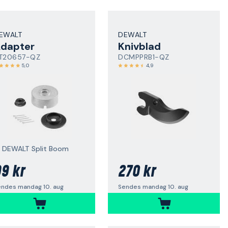
EWALT
DEWALT
dapter
Knivblad
T20657-QZ
DCMPPRB1-QZ
5,0
4,9
il DEWALT Split Boom
9 kr
270 kr
endes mandag 10. aug
Sendes mandag 10. aug