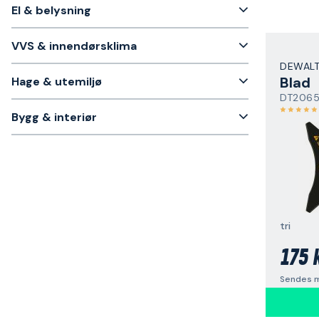
El & belysning
VVS & innendørsklima
DEWAL
Blad
Hage & utemiljø
DT206
Bygg & interiør
tri
175 
Sendes m