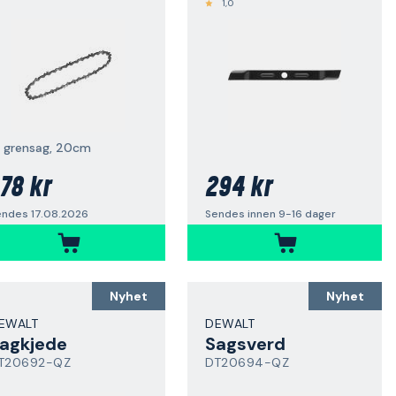
1,0
il grensag, 20cm
78 kr
294 kr
endes 17.08.2026
Sendes innen 9-16 dager
Nyhet
Nyhet
EWALT
DEWALT
agkjede
Sagsverd
T20692-QZ
DT20694-QZ