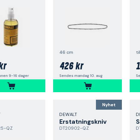
46 cm
t
kr
426 kr
1
nnen 9-16 dager
Sendes mandag 10. aug
S
Nyhet
T
DEWALT
D
Erstatningskniv
S
25-QZ
DT20902-QZ
D