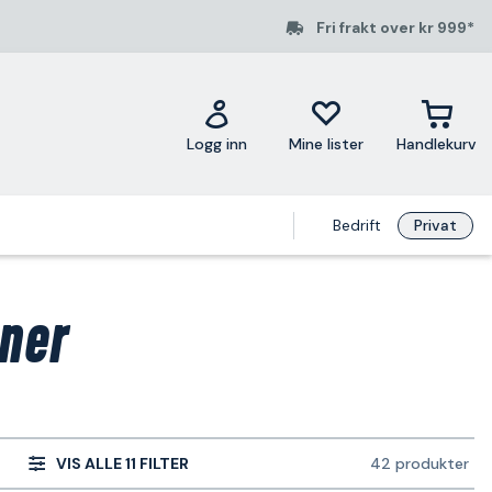
Fri frakt over kr 999*
Logg inn
Mine lister
Handlekurv
Bedrift
Privat
ner
VIS ALLE 11 FILTER
42 produkter