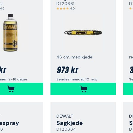
62
DT20661
D
4,5
4,0
46 cm, med kjede
r
kr
973 kr
3
nnen 9-16 dager
Sendes mandag 10. aug
S
T
DEWALT
D
espray
Sagkjede
S
66
DT20664
D