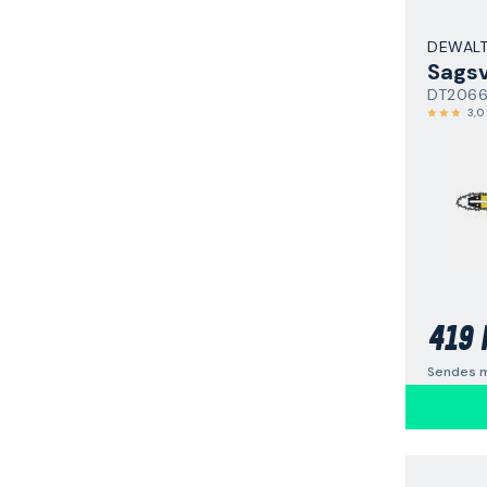
DEWAL
Sags
DT206
3,0
419 
Sendes m