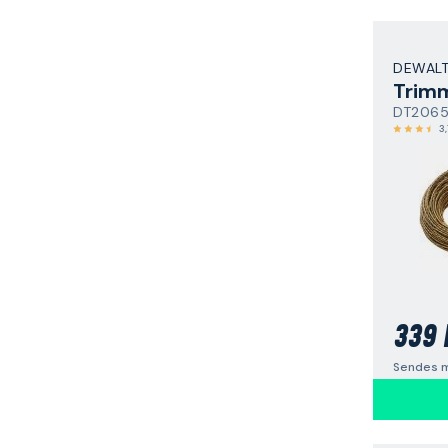
DEWAL
Trim
DT206
3,
339 
Sendes m