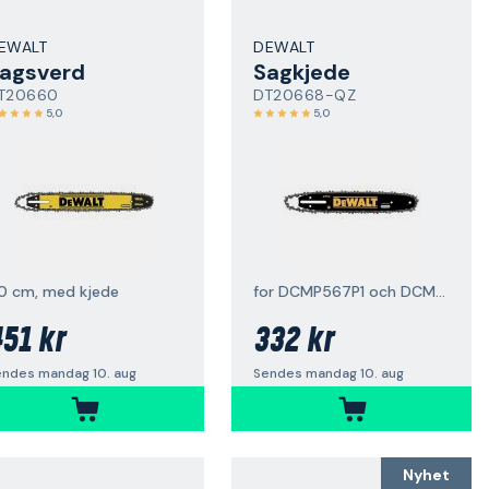
EWALT
DEWALT
agsverd
Sagkjede
T20660
DT20668-QZ
5,0
5,0
0 cm, med kjede
for DCMP567P1 och DCMPS567N
51 kr
332 kr
endes mandag 10. aug
Sendes mandag 10. aug
Nyhet