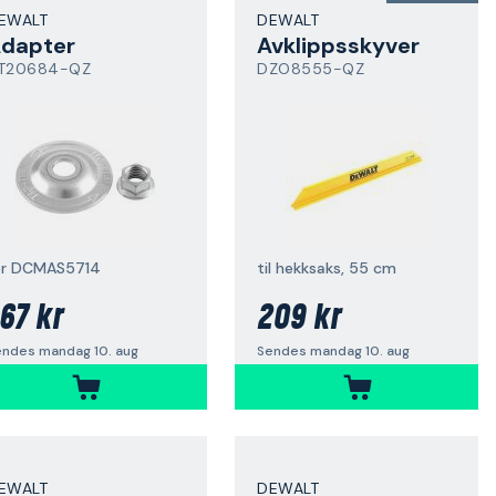
EWALT
DEWALT
dapter
Avklippsskyver
T20684-QZ
DZO8555-QZ
or DCMAS5714
til hekksaks, 55 cm
67 kr
209 kr
endes mandag 10. aug
Sendes mandag 10. aug
EWALT
DEWALT