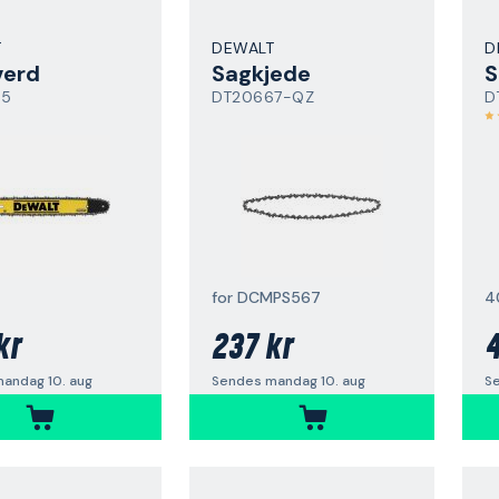
T
DEWALT
D
verd
Sagkjede
S
65
DT20667-QZ
D
for DCMPS567
4
kr
237 kr
4
andag 10. aug
Sendes mandag 10. aug
S