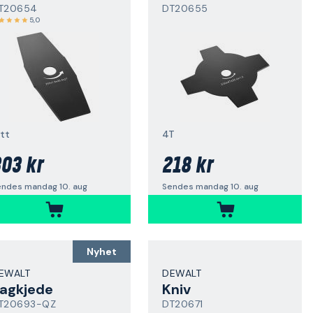
T20654
DT20655
5,0
ett
4T
03 kr
218 kr
endes mandag 10. aug
Sendes mandag 10. aug
Nyhet
EWALT
DEWALT
agkjede
Kniv
T20693-QZ
DT20671