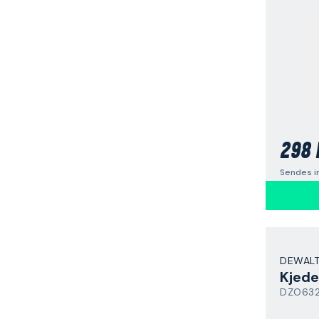
298 
Sendes i
DEWAL
Kjede
DZO63