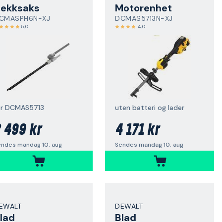
ekksaks
Motorenhet
CMASPH6N-XJ
DCMAS5713N-XJ
5,0
4,0
or DCMAS5713
uten batteri og lader
 499 kr
4 171 kr
endes mandag 10. aug
Sendes mandag 10. aug
EWALT
DEWALT
lad
Blad