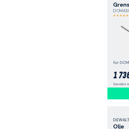
Gren
DCMAS
for DCM
1 73
Sendes m
DEWAL
Olje