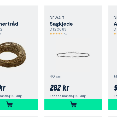
T
DEWALT
D
mertråd
Sagkjede
A
52
DT20663
D
7
4,7
40 cm
t
kr
282 kr
9
andag 10. aug
Sendes mandag 10. aug
S