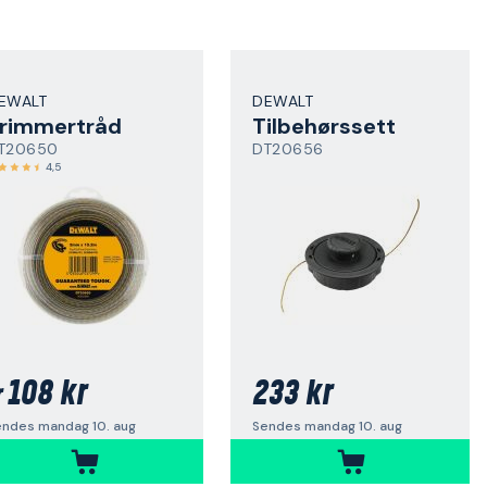
EWALT
DEWALT
rimmertråd
Tilbehørssett
T20650
DT20656
4,5
108 kr
233 kr
r
endes mandag 10. aug
Sendes mandag 10. aug