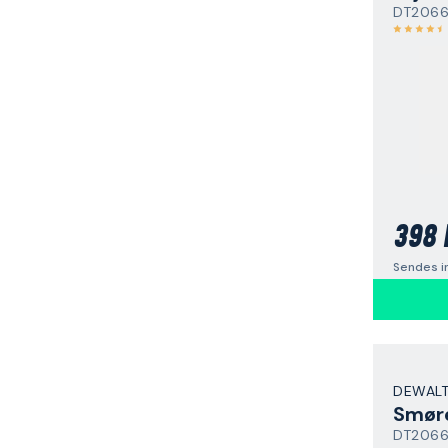
DT206
398 
Sendes i
DEWAL
Smør
DT206