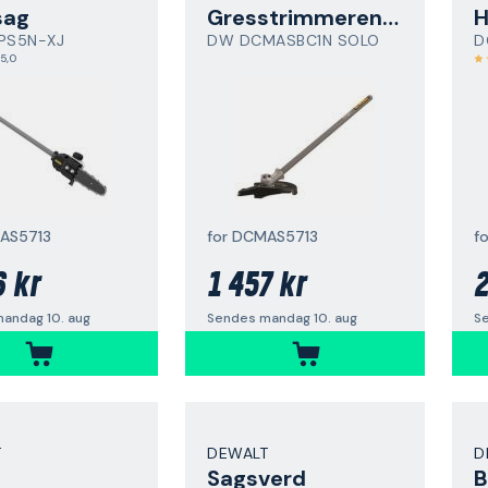
sag
Gresstrimmerenhet
H
PS5N-XJ
DW DCMASBC1N SOLO
D
5,0
AS5713
for DCMAS5713
f
6 kr
1 457 kr
2
andag 10. aug
Sendes mandag 10. aug
S
T
DEWALT
D
Sagsverd
B