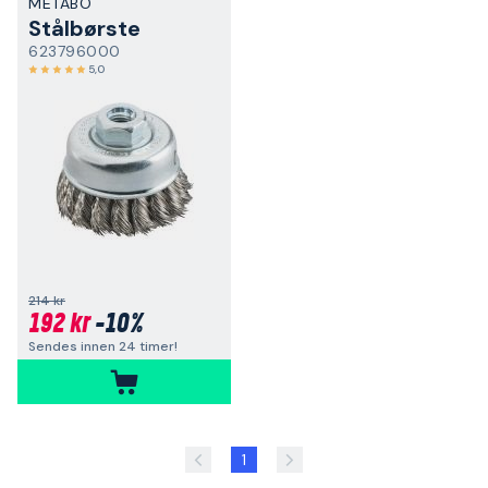
METABO
Stålbørste
623796000
5,0
214 kr
192 kr
-10%
Sendes innen 24 timer!
1