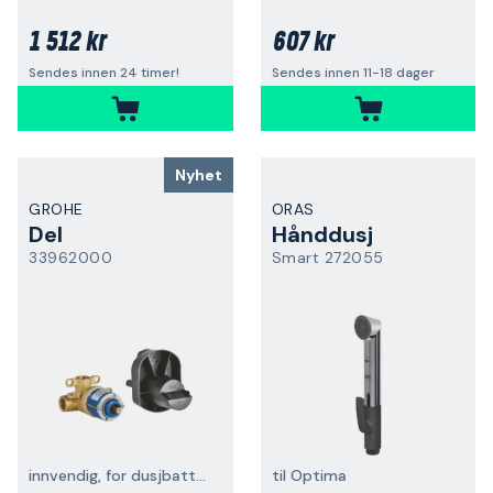
1 512 kr
607 kr
Sendes innen 24 timer!
Sendes innen 11-18 dager
Nyhet
GROHE
ORAS
Del
Hånddusj
33962000
Smart 272055
innvendig, for dusjbatteri
til Optima