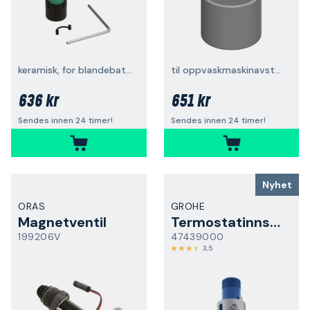
keramisk, for blandebatteri
til oppvaskmaskinavstengning
636 kr
651 kr
Sendes innen 24 timer!
Sendes innen 24 timer!
Nyhet
ORAS
GROHE
Magnetventil
Termostatinnsats
199206V
47439000
3,5