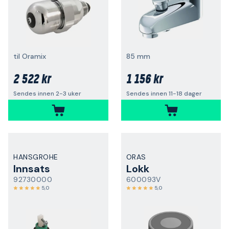
til Oramix
85 mm
2 522 kr
1 156 kr
Sendes innen 2-3 uker
Sendes innen 11-18 dager
HANSGROHE
ORAS
Innsats
Lokk
92730000
600093V
5,0
5,0