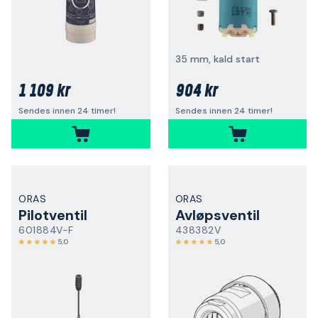
35 mm, kald start
1 109 kr
904 kr
Sendes innen 24 timer!
Sendes innen 24 timer!
ORAS
ORAS
Pilotventil
Avløpsventil
601884V-F
438382V
5,0
5,0