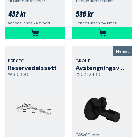
til blandebatterier
til blandebatterier
452 kr
536 kr
Sendes innen 24 timer!
Sendes innen 24 timer!
Nyhet
PRESTO
GROHE
Reservedelssett
Avstengningsventil
WS 5350
220732430
G15x80 mm