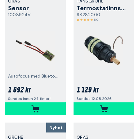
ORAS
HANSGROHE
Sensor
Termostatinnsats
1008924V
98282000
5,0
Autofocus med Bluetooth
1 692 kr
1 129 kr
Sendes innen 24 timer!
Sendes 12.08.2026
Nyhet
GROHE
ORAS