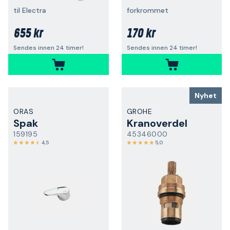
til Electra
forkrommet
655 kr
170 kr
Sendes innen 24 timer!
Sendes innen 24 timer!
Nyhet
ORAS
GROHE
Spak
Kranoverdel
159195
45346000
4,5
5,0