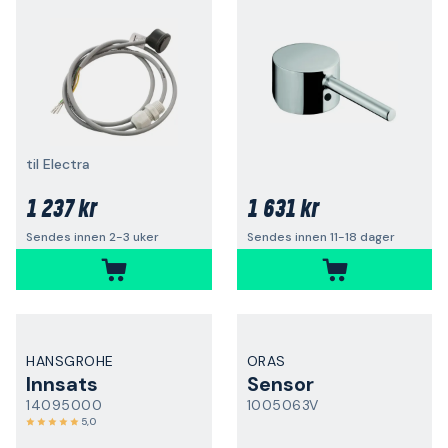
til Electra
1 237 kr
1 631 kr
Sendes innen 2-3 uker
Sendes innen 11-18 dager
HANSGROHE
ORAS
Innsats
Sensor
14095000
1005063V
5,0