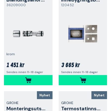
36209000
120452
krom
1 451 kr
3 665 kr
Sendes innen 11-18 dager
Sendes innen 11-18 dager
Nyhet
Nyhet
GROHE
GROHE
Monteringsutstyr
Termostatinnsats