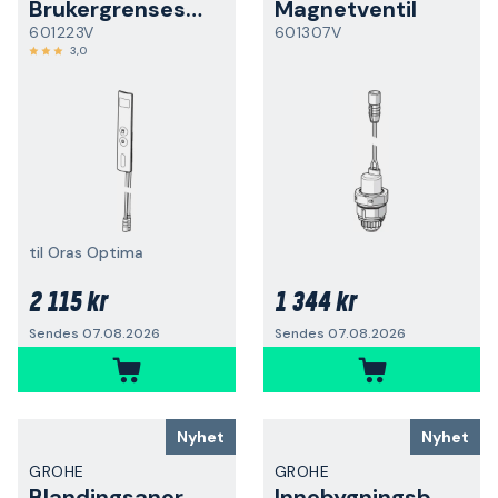
Brukergrensesnitt
Magnetventil
601223V
601307V
3,0
til Oras Optima
2 115 kr
1 344 kr
Sendes 07.08.2026
Sendes 07.08.2026
Nyhet
Nyhet
GROHE
GROHE
Blandingsanordning
Innebygningsboks