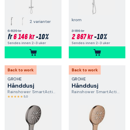
krom
2 varianter
6 829 kr
3 186 kr
6 146 kr
-10%
2 867 kr
-10%
fr
Sendes innen 2-3 uker
Sendes innen 2-3 uker
Back to work
Back to work
GROHE
GROHE
Hånddusj
Hånddusj
Rainshower SmartActive
Rainshower SmartActive
5,0