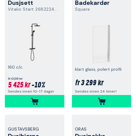
Dusjsett
Badekardør
Vitalio Start 268222430
Square
160 c/c
klart glass, polert profil
6 028 kr
3 299 kr
fr
5 425 kr
-10%
Sendes innen 10-17 dager
Sendes innen 24 timer!
GUSTAVSBERG
ORAS