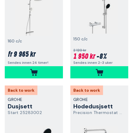
150 c/c
160 c/c
2 120 kr
9 965 kr
fr
1 950 kr
-8%
Sendes innen 2-3 uker
Sendes innen 24 timer!
Back to work
Back to work
GROHE
GROHE
Dusjsett
Hodedusjsett
Start 25283002
Precision Thermostat 34880000