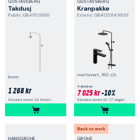
GUSTAVSBERG
GUSTAVSBERG
Takdusj
Kranpakke
Public GB41103360
Estetic GB4120849953
mattsvart, 160 c/c
krom
7 806 kr
1 268 kr
7 025 kr
-10%
Sendes innen 10-17 dager
Sendes innen 24 timer!
Back to work
HANSGROHE
GROHE