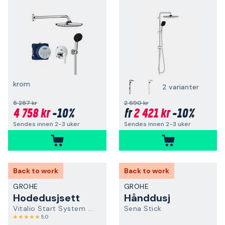
krom
2 varianter
5 287 kr
2 690 kr
4 758 kr
-10%
2 421 kr
-10%
fr
Sendes innen 2-3 uker
Sendes innen 2-3 uker
Back to work
Back to work
GROHE
GROHE
Hodedusjsett
Hånddusj
Vitalio Start System 250 26677001
Sena Stick
5,0