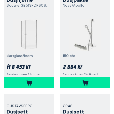
Dusjhjørne
Dusjpakke
Square GB51SRDR8080CR
Nova/Apollo
klartglass/krom
150 c/c
8 453 kr
2 664 kr
fr
Sendes innen 24 timer!
Sendes innen 24 timer!
GUSTAVSBERG
ORAS
Dusjsett
Dusjsett