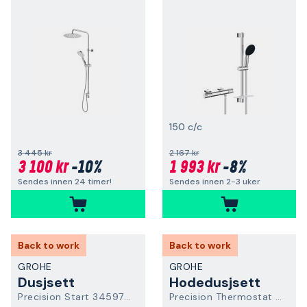
150 c/c
3 445 kr
2 167 kr
3 100 kr
-10%
1 993 kr
-8%
Sendes innen 24 timer!
Sendes innen 2-3 uker
Back to work
Back to work
GROHE
GROHE
Dusjsett
Hodedusjsett
Precision Start 345972431
Precision Thermostat 348822430