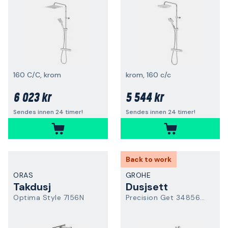
160 C/C, krom
krom, 160 c/c
6 023 kr
5 544 kr
Sendes innen 24 timer!
Sendes innen 24 timer!
Back to work
ORAS
GROHE
Takdusj
Dusjsett
Optima Style 7156N
Precision Get 34856000