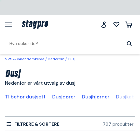
VVS & innendørsklima
Baderom
Dusj
Dusj
Nedenfor er vårt utvalg av dusj
Tilbehør dusjsett
Dusjdører
Dusjhjørner
Dusjkabin
FILTRERE & SORTERE
797 produkter