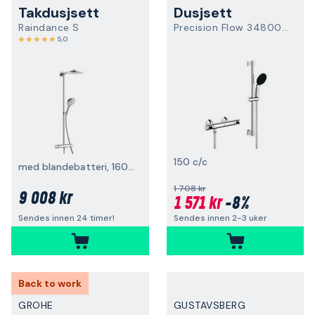
Takdusjsett
Dusjsett
Raindance S
Precision Flow 34800001
5,0
150 c/c
med blandebatteri, 160 cc
1 708 kr
9 008 kr
1 571 kr
-8%
Sendes innen 2-3 uker
Sendes innen 24 timer!
Back to work
GROHE
GUSTAVSBERG