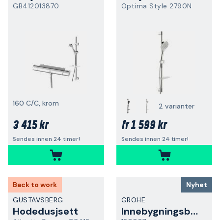
GB412013870
Optima Style 2790N
160 C/C, krom
2 varianter
3 415 kr
1 599 kr
fr
Sendes innen 24 timer!
Sendes innen 24 timer!
Back to work
Nyhet
GUSTAVSBERG
GROHE
Hodedusjsett
Innebygningsboks