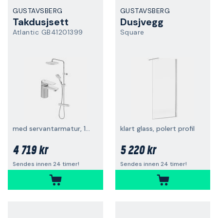
GUSTAVSBERG
GUSTAVSBERG
Takdusjsett
Dusjvegg
Atlantic GB41201399
Square
med servantarmatur, 160 c/c, krom
klart glass, polert profil
4 719 kr
5 220 kr
Sendes innen 24 timer!
Sendes innen 24 timer!