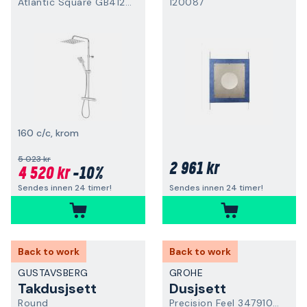
Atlantic Square GB41201335
120087
160 c/c, krom
5 023 kr
2 961 kr
4 520 kr
-10%
Sendes innen 24 timer!
Sendes innen 24 timer!
Back to work
Back to work
GUSTAVSBERG
GROHE
Takdusjsett
Dusjsett
Round
Precision Feel 34791001