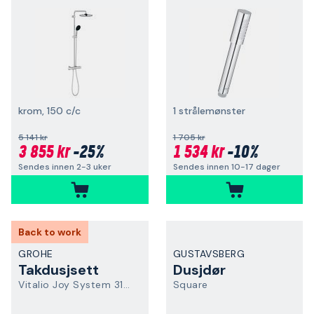
krom, 150 c/c
1 strålemønster
5 141 kr
1 705 kr
3 855 kr
-25%
1 534 kr
-10%
Sendes innen 2-3 uker
Sendes innen 10-17 dager
Back to work
GROHE
GUSTAVSBERG
Takdusjsett
Dusjdør
Vitalio Joy System 310 26401001
Square