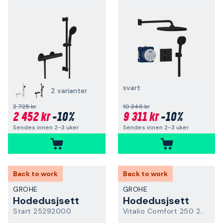
svart
2 varianter
2 725 kr
10 346 kr
2 452 kr
-10%
9 311 kr
-10%
Sendes innen 2-3 uker
Sendes innen 2-3 uker
Back to work
Back to work
GROHE
GROHE
Hodedusjsett
Hodedusjsett
Start 25292000
Vitalio Comfort 250 26698001