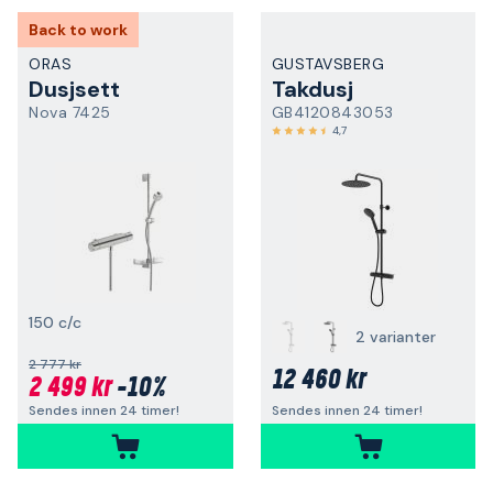
Back to work
ORAS
GUSTAVSBERG
Dusjsett
Takdusj
Nova 7425
GB4120843053
4,7
150 c/c
2 varianter
2 777 kr
12 460 kr
2 499 kr
-10%
Sendes innen 24 timer!
Sendes innen 24 timer!