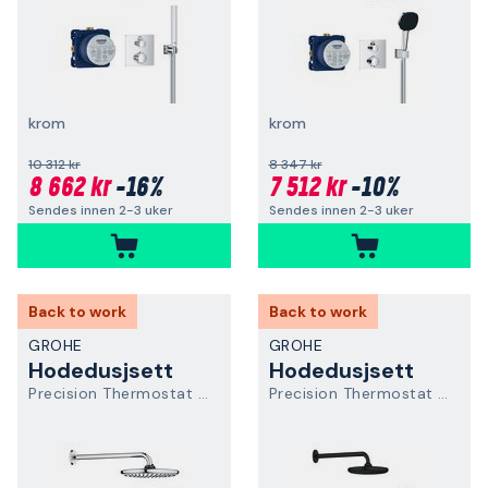
krom
krom
10 312 kr
8 347 kr
8 662 kr
-16%
7 512 kr
-10%
Sendes innen 2-3 uker
Sendes innen 2-3 uker
Back to work
Back to work
GROHE
GROHE
Hodedusjsett
Hodedusjsett
Precision Thermostat 34883000
Precision Thermostat 348832430