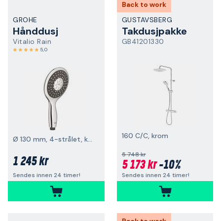
Back to work
GROHE
GUSTAVSBERG
Hånddusj
Takdusjpakke
Vitalio Rain
GB41201330
5,0
160 C/C, krom
Ø 130 mm, 4-strålet, krom
5 748 kr
1 245 kr
5 173 kr
-10%
Sendes innen 24 timer!
Sendes innen 24 timer!