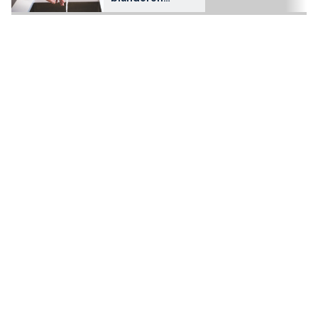
(kranen) på
kjøkkenet eller
badet? Dette må
du vite.