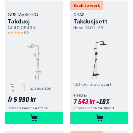
Back to work
GUSTAVSBERG
ORAS
Takdusj
Takdusjsett
GB41208435
Nova 7402-33
5,0
150 c/c, matt svart
2 varianter
8 382 kr
5 990 kr
fr
7 543 kr
-10%
Sendes innen 24 timer!
Sendes innen 24 timer!