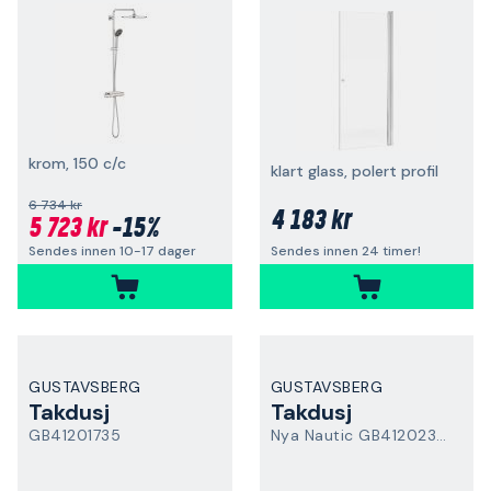
krom, 150 c/c
klart glass, polert profil
6 734 kr
4 183 kr
5 723 kr
-15%
Sendes innen 10-17 dager
Sendes innen 24 timer!
GUSTAVSBERG
GUSTAVSBERG
Takdusj
Takdusj
GB41201735
Nya Nautic GB41202330