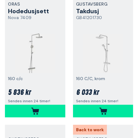
ORAS
GUSTAVSBERG
Hodedusjsett
Takdusj
Nova 7409
GB41201730
160 c/c
160 C/C, krom
5 836 kr
6 033 kr
Sendes innen 24 timer!
Sendes innen 24 timer!
Back to work