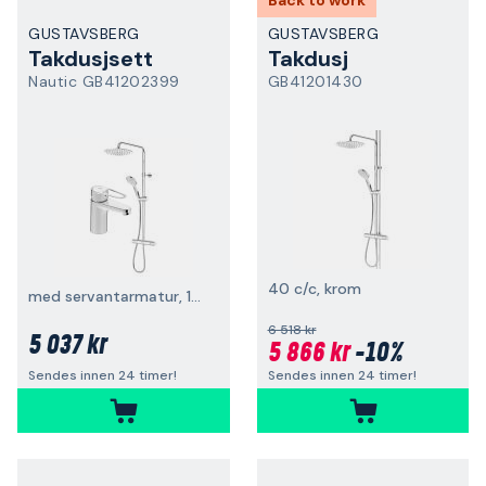
Back to work
GUSTAVSBERG
GUSTAVSBERG
Takdusjsett
Takdusj
Nautic GB41202399
GB41201430
40 c/c, krom
med servantarmatur, 160 c/c, krom
6 518 kr
5 037 kr
5 866 kr
-10%
Sendes innen 24 timer!
Sendes innen 24 timer!