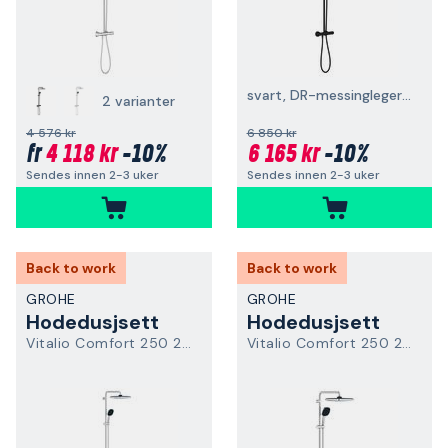
svart, DR-messinglegering
2 varianter
4 576 kr
6 850 kr
4 118 kr
-10%
6 165 kr
-10%
fr
Sendes innen 2-3 uker
Sendes innen 2-3 uker
Back to work
Back to work
GROHE
GROHE
Hodedusjsett
Hodedusjsett
Vitalio Comfort 250 26984001
Vitalio Comfort 250 26986001