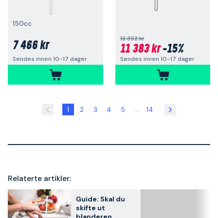
150cc
13 392 kr
7 466 kr
11 383 kr
-15%
Sendes innen 10-17 dager
Sendes innen 10-17 dager
1
2
3
4
5
...
14
Relaterte artikler:
Guide: Skal du
skifte ut
blanderen