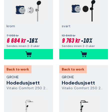
krom
svart
7 958 kr
10 848 kr
6 684 kr
-16%
9 763 kr
-10%
Sendes innen 2-3 uker
Sendes innen 2-3 uker
Back to work
Back to work
GROHE
GROHE
Hodedusjsett
Hodedusjsett
Vitalio Comfort 250 26696001
Vitalio Comfort 250 268312431