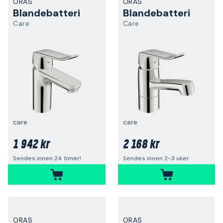
ORAS
ORAS
Blandebatteri
Blandebatteri
Care
Care
care
care
1 942 kr
2 168 kr
Sendes innen 24 timer!
Sendes innen 2-3 uker
ORAS
ORAS