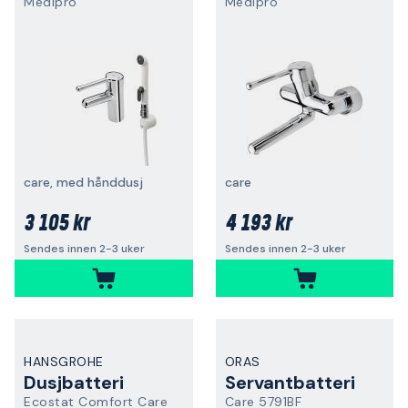
Medipro
Medipro
care, med hånddusj
care
3 105 kr
4 193 kr
Sendes innen 2-3 uker
Sendes innen 2-3 uker
HANSGROHE
ORAS
Dusjbatteri
Servantbatteri
Ecostat Comfort Care
Care 5791BF