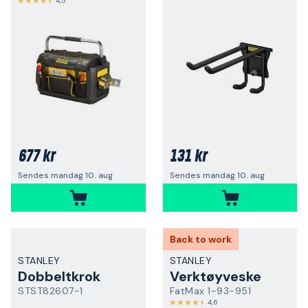
4,5
677 kr
131 kr
Sendes mandag 10. aug
Sendes mandag 10. aug
Back to work
STANLEY
STANLEY
Dobbeltkrok
Verktøyveske
STST82607-1
FatMax 1-93-951
4,6