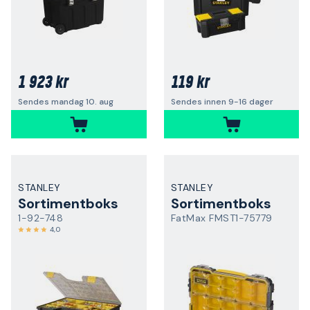
1 923 kr
119 kr
Sendes mandag 10. aug
Sendes innen 9-16 dager
STANLEY
STANLEY
Sortimentboks
Sortimentboks
1-92-748
FatMax FMST1-75779
4,0