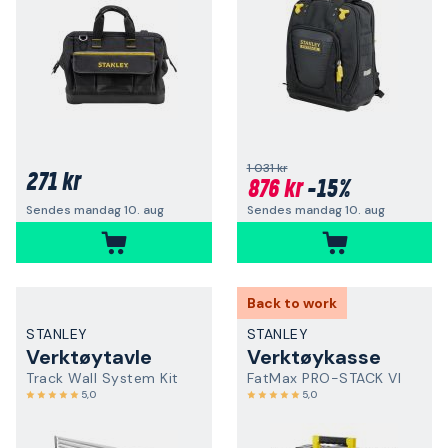
1 031 kr
271 kr
876 kr
-15%
Sendes mandag 10. aug
Sendes mandag 10. aug
Back to work
STANLEY
STANLEY
Verktøytavle
Verktøykasse
Track Wall System Kit
FatMax PRO-STACK VI
5,0
5,0