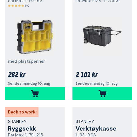
FatMax 1-97-521
FatMax FMST1-75531
5,0
med plastspenner
282 kr
2 101 kr
Sendes mandag 10. aug
Sendes mandag 10. aug
Back to work
STANLEY
STANLEY
Ryggsekk
Verktøykasse
FatMax 1-79-215
1-93-968