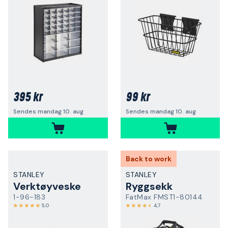
395 kr
99 kr
Sendes mandag 10. aug
Sendes mandag 10. aug
Back to work
STANLEY
STANLEY
Verktøyveske
Ryggsekk
1-96-183
FatMax FMST1-80144
5,0
4,7