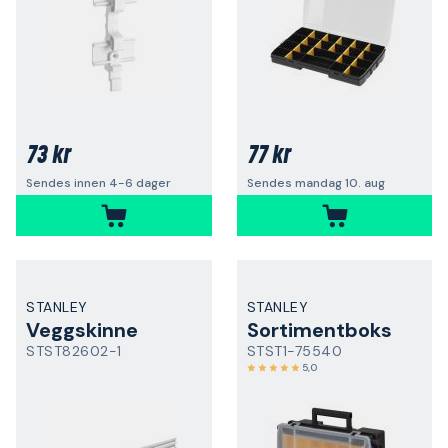
73 kr
77 kr
Sendes innen 4-6 dager
Sendes mandag 10. aug
STANLEY
STANLEY
Veggskinne
Sortimentboks
STST82602-1
STST1-75540
5,0