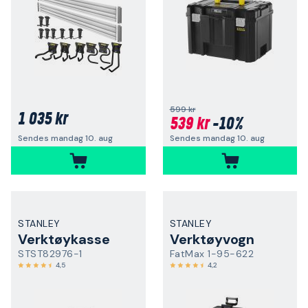
599 kr
1 035 kr
539 kr
-10%
Sendes mandag 10. aug
Sendes mandag 10. aug
STANLEY
STANLEY
Verktøykasse
Verktøyvogn
STST82976-1
FatMax 1-95-622
4,5
4,2