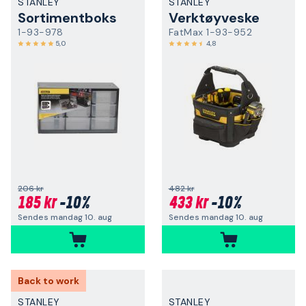
STANLEY
STANLEY
Sortimentboks
Verktøyveske
1-93-978
FatMax 1-93-952
5,0
4,8
206 kr
482 kr
185 kr
-10%
433 kr
-10%
Sendes mandag 10. aug
Sendes mandag 10. aug
Back to work
STANLEY
STANLEY