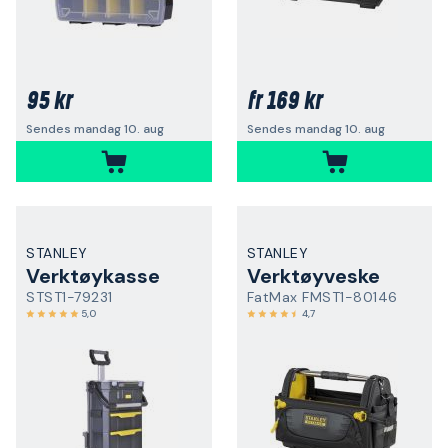
95 kr
169 kr
fr
Sendes mandag 10. aug
Sendes mandag 10. aug
STANLEY
STANLEY
Verktøykasse
Verktøyveske
STST1-79231
FatMax FMST1-80146
5,0
4,7