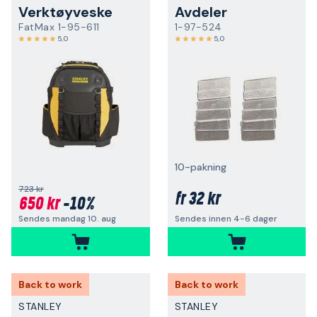
Verktøyveske
Avdeler
FatMax 1-95-611
1-97-524
5,0
5,0
10-pakning
723 kr
32 kr
fr
650 kr
-10%
Sendes mandag 10. aug
Sendes innen 4-6 dager
Back to work
Back to work
STANLEY
STANLEY