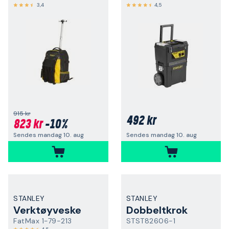
3,4
4,5
915 kr
492 kr
823 kr
-10%
Sendes mandag 10. aug
Sendes mandag 10. aug
STANLEY
STANLEY
Verktøyveske
Dobbeltkrok
FatMax 1-79-213
STST82606-1