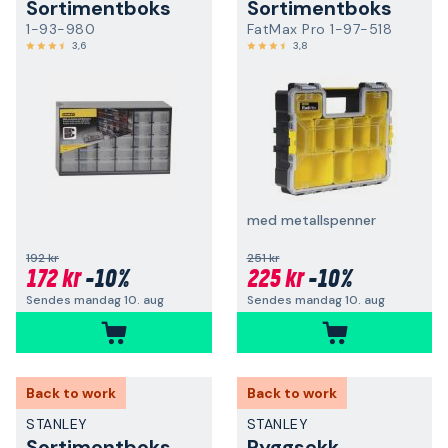
Sortimentboks
Sortimentboks
1-93-980
FatMax Pro 1-97-518
3,6
3,8
med metallspenner
192 kr
251 kr
172 kr
-10%
225 kr
-10%
Sendes mandag 10. aug
Sendes mandag 10. aug
Back to work
Back to work
STANLEY
STANLEY
Sortimentboks
Ryggsekk