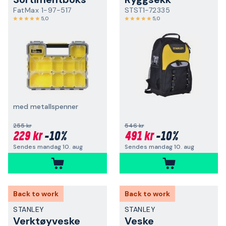
FatMax 1-97-517
STST1-72335
5,0
5,0
med metallspenner
255 kr
546 kr
229 kr
-10%
491 kr
-10%
Sendes mandag 10. aug
Sendes mandag 10. aug
Back to work
Back to work
STANLEY
STANLEY
Verktøyveske
Veske