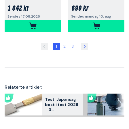
1 642 kr
699 kr
Sendes 17.08.2026
Sendes mandag 10. aug
1
2
3
Relaterte artikler:
Test: Japansag
best i test 2026
– 3
kundfavoritter
sammenlignet