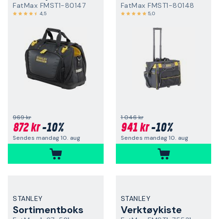
FatMax FMST1-80147
FatMax FMST1-80148
4,5
5,0
969 kr
1 046 kr
872 kr
-10%
941 kr
-10%
Sendes mandag 10. aug
Sendes mandag 10. aug
STANLEY
STANLEY
Sortimentboks
Verktøykiste