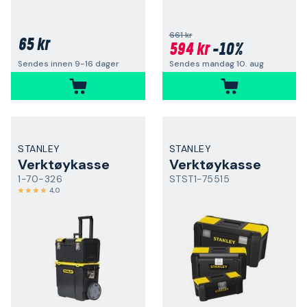
661 kr
65 kr
594 kr
-10%
Sendes mandag 10. aug
Sendes innen 9-16 dager
STANLEY
STANLEY
Verktøykasse
Verktøykasse
1-70-326
STST1-75515
4,0