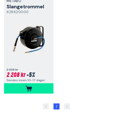
METABO
Slangetrommel
628820000
2 325 kr
2 208 kr
-5%
Sendes innen 10-17 dager
1