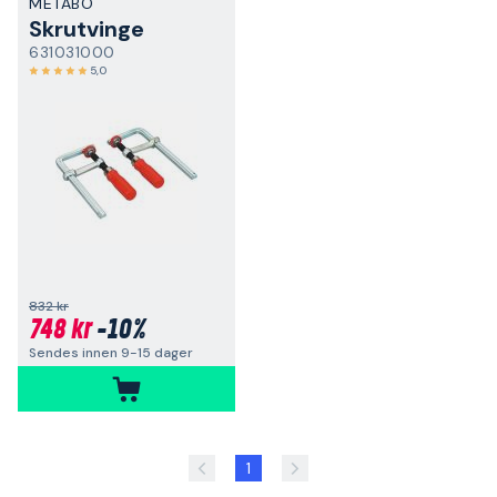
METABO
Skrutvinge
631031000
5,0
832 kr
748 kr
-10%
Sendes innen 9-15 dager
1