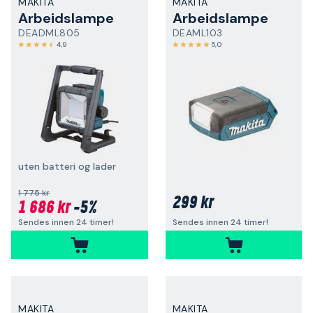
MAKITA
MAKITA
Arbeidslampe
Arbeidslampe
DEADML805
DEAML103
4,9
5,0
uten batteri og lader
1 775 kr
299 kr
1 686 kr
-5%
Sendes innen 24 timer!
Sendes innen 24 timer!
MAKITA
MAKITA