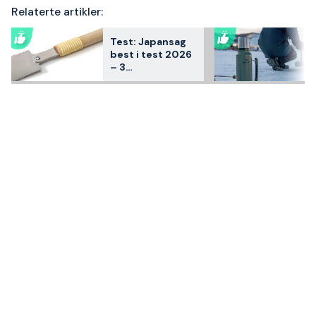
Relaterte artikler:
Test: Japansag
best i test 2026
– 3
kundfavoritter
sammenlignet