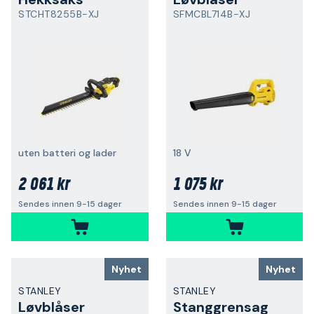
STCHT8255B-XJ
SFMCBL714B-XJ
uten batteri og lader
18 V
2 061 kr
1 075 kr
Sendes innen 9-15 dager
Sendes innen 9-15 dager
Nyhet
Nyhet
STANLEY
STANLEY
Løvblåser
Stanggrensag