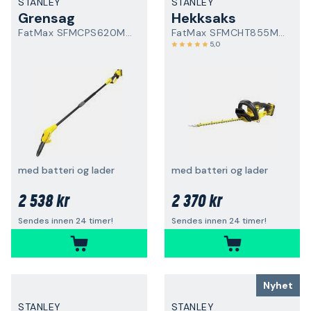
STANLEY
STANLEY
Grensag
Hekksaks
FatMax SFMCPS620M1-QW
FatMax SFMCHT855M1-QW
5,0
med batteri og lader
med batteri og lader
2 538 kr
2 370 kr
Sendes innen 24 timer!
Sendes innen 24 timer!
Nyhet
STANLEY
STANLEY