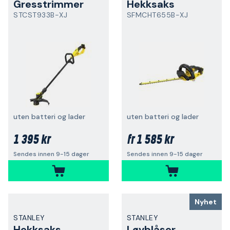
Gresstrimmer
Hekksaks
STCST933B-XJ
SFMCHT655B-XJ
uten batteri og lader
uten batteri og lader
1 395 kr
1 585 kr
fr
Sendes innen 9-15 dager
Sendes innen 9-15 dager
Nyhet
STANLEY
STANLEY
Hekksaks
Løvblåser