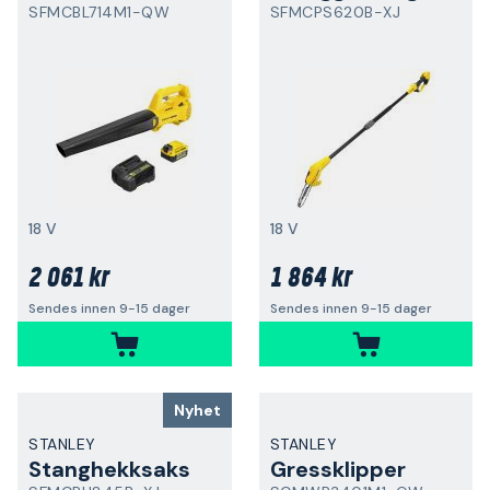
SFMCBL714M1-QW
SFMCPS620B-XJ
18 V
18 V
2 061 kr
1 864 kr
Sendes innen 9-15 dager
Sendes innen 9-15 dager
Nyhet
STANLEY
STANLEY
Stanghekksaks
Gressklipper