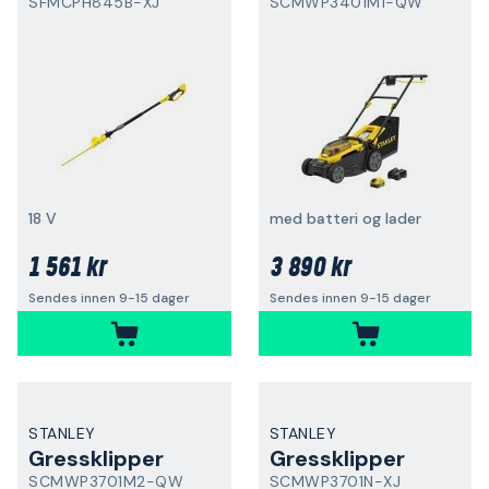
SFMCPH845B-XJ
SCMWP3401M1-QW
18 V
med batteri og lader
1 561 kr
3 890 kr
Sendes innen 9-15 dager
Sendes innen 9-15 dager
STANLEY
STANLEY
Gressklipper
Gressklipper
SCMWP3701M2-QW
SCMWP3701N-XJ