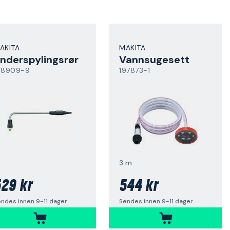
AKITA
MAKITA
nderspylingsrør
Vannsugesett
98909-9
197873-1
3 m
29 kr
544 kr
ndes innen 9-11 dager
Sendes innen 9-11 dager