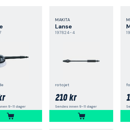
MAKITA
M
e
Lanse
M
7
197824-4
1
de
rotojet
kr
210 kr
1
nnen 9-11 dager
Sendes innen 9-11 dager
Se