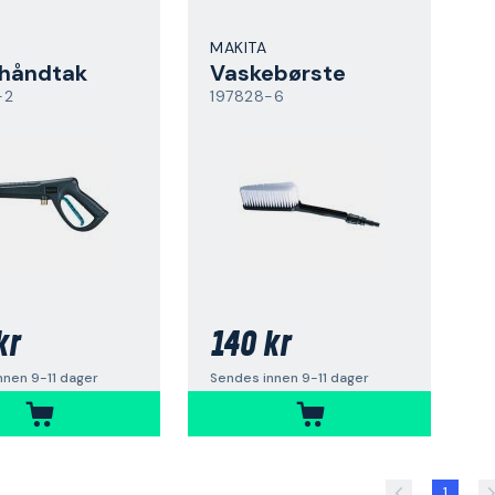
MAKITA
ehåndtak
Vaskebørste
-2
197828-6
kr
140 kr
nnen 9-11 dager
Sendes innen 9-11 dager
1