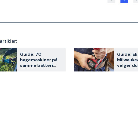
artikler:
Guide: 70
Guide: Ek
hagemaskiner på
Milwaukee
samme batteri
velger du
med Makita LXT
til verktø
18V