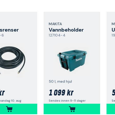
MAKITA
M
srenser
Vannbeholder
U
-6
127104-4
1
50 l, med hjul
kr
1 099 kr
5
andag 10. aug
Sendes innen 9-11 dager
Se