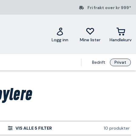
Fri frakt over kr 999*
Logg inn
Mine lister
Handlekurv
Bedrift
Privat
pylere
VIS ALLE 5 FILTER
10 produkter