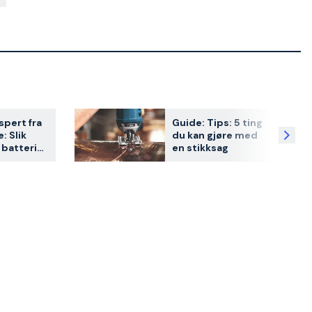
spert fra
Guide: Tips: 5 ting
: Slik
du kan gjøre med
 batterier
en stikksag
yet ditt