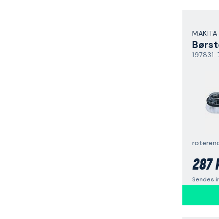
MAKITA
Børst
197831-
roteren
287 
Sendes i