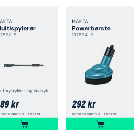
AKITA
MAKITA
ultispylerør
Powerbørste
97822-8
197864-2
for høytrykks- og lavtrykksvask
89 kr
292 kr
ndes innen 9-11 dager
Sendes innen 9-11 dager