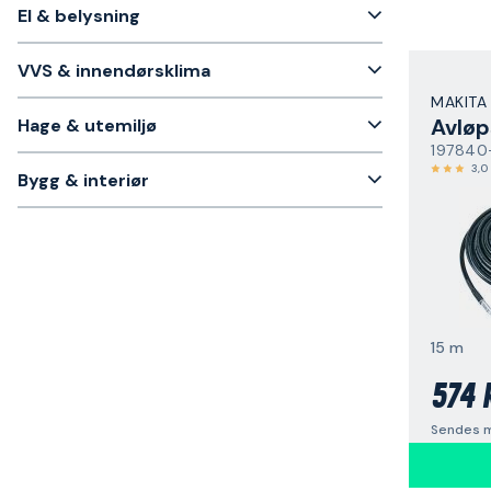
El & belysning
VVS & innendørsklima
MAKITA
Avløp
Hage & utemiljø
197840
3,0
Bygg & interiør
15 m
574 
Sendes m