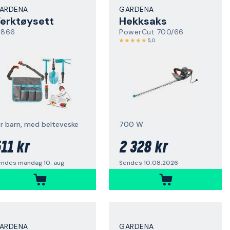
ARDENA
GARDENA
erktøysett
Hekksaks
6866
PowerCut 700/66
5,0
or barn, med belteveske
700 W
11 kr
2 328 kr
endes mandag 10. aug
Sendes 10.08.2026
ARDENA
GARDENA