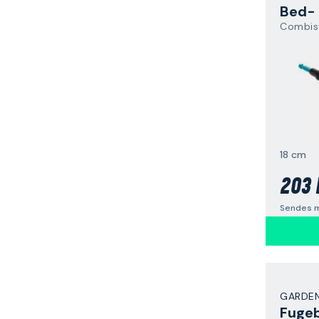
Combis
18 cm
203 
Sendes m
GARDE
Fuge