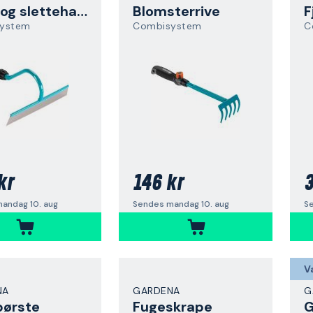
Bed- og slettehakke
Blomsterrive
F
ystem
Combisystem
C
kr
146 kr
3
andag 10. aug
Sendes mandag 10. aug
S
V
NA
GARDENA
G
børste
Fugeskrape
G