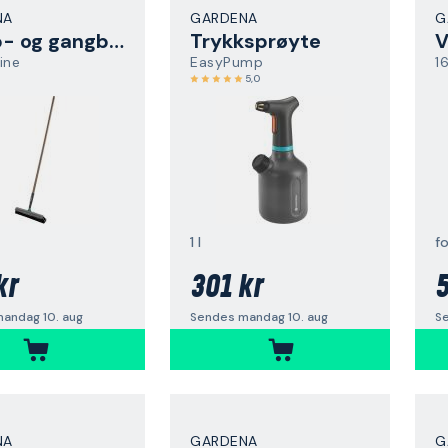
NA
GARDENA
G
Trapp- og gangbørste
Trykksprøyte
V
ine
EasyPump
1
5,0
1 l
f
kr
301 kr
5
andag 10. aug
Sendes mandag 10. aug
S
NA
GARDENA
G