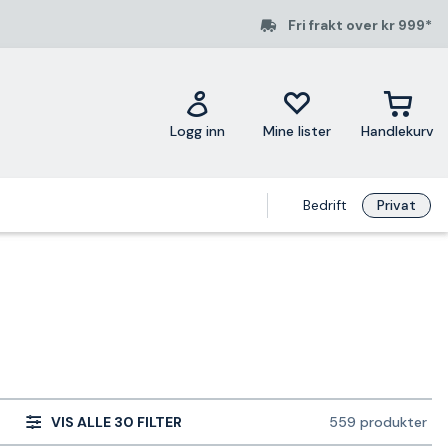
Fri frakt over kr 999*
Logg inn
Mine lister
Handlekurv
Bedrift
Privat
VIS ALLE 30 FILTER
559 produkter