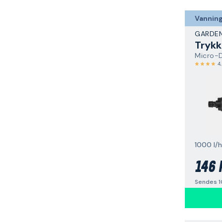
Vannin
GARDE
Trykk
4
1000 l/h
146 
Sendes 1