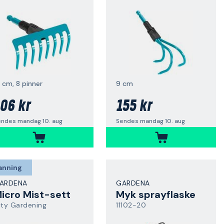
5 cm, 8 pinner
9 cm
06 kr
155 kr
endes mandag 10. aug
Sendes mandag 10. aug
anning
ARDENA
GARDENA
icro Mist-sett
Myk sprayflaske
ity Gardening
11102-20