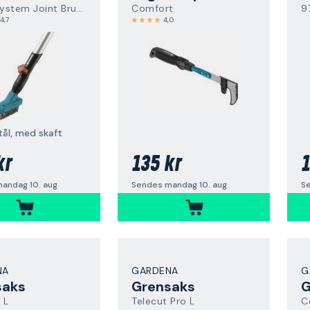
Combisystem Joint Brush M
Comfort
9
4,7
4,0
tål, med skaft
kr
135 kr
1
andag 10. aug
Sendes mandag 10. aug
S
NA
GARDENA
G
saks
Grensaks
G
 L
Telecut Pro L
C