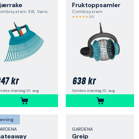
jærrake
Fruktoppsamler
ombisystem XXL Vario
Combisystem
5,0
47 kr
638 kr
endes mandag 10. aug
Sendes mandag 10. aug
anning
ARDENA
GARDENA
ateaway
Greip