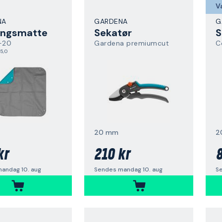
V
NA
GARDENA
G
ingsmatte
Sekatør
S
-20
Gardena premiumcut
C
5,0
20 mm
2
kr
210 kr
8
andag 10. aug
Sendes mandag 10. aug
S