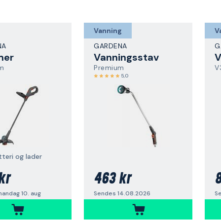
Vanning
V
NA
GARDENA
G
mer
Vanningsstav
V
im
Premium
V
5,0
teri og lader
kr
463 kr
8
andag 10. aug
Sendes 14.08.2026
S