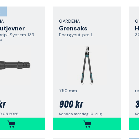
g
NA
GARDENA
G
utjevner
Grensaks
H
Micro-Drip-System 13333-20
Energycut pro L
3
,0
750 mm
r
kr
900 kr
3
0.08.2026
Sendes mandag 10. aug
S