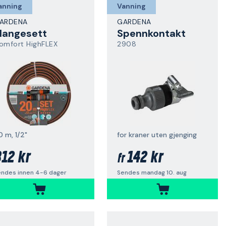
anning
Vanning
ARDENA
GARDENA
langesett
Spennkontakt
omfort HighFLEX
2908
0 m, 1/2"
for kraner uten gjenging
12 kr
142 kr
fr
endes innen 4-6 dager
Sendes mandag 10. aug