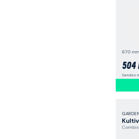
670 m
504 
Sendes m
GARDE
Kulti
Combis