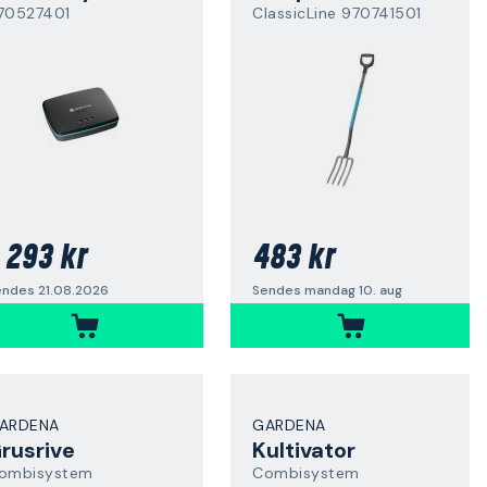
70527401
ClassicLine 970741501
 293 kr
483 kr
endes 21.08.2026
Sendes mandag 10. aug
ARDENA
GARDENA
rusrive
Kultivator
ombisystem
Combisystem