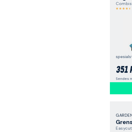
spesials
351 
Sendes m
GARDE
Gren
Easycut