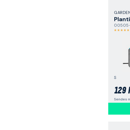
GARDE
Plant
00505
S
129 
Sendes m