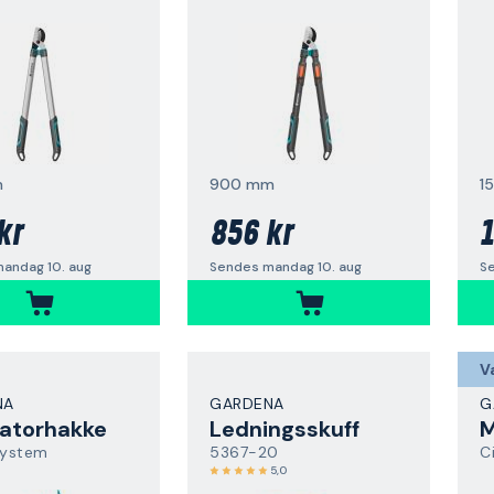
m
900 mm
1
kr
856 kr
1
andag 10. aug
Sendes mandag 10. aug
S
V
NA
GARDENA
G
vatorhakke
Ledningsskuff
M
ystem
5367-20
C
5,0