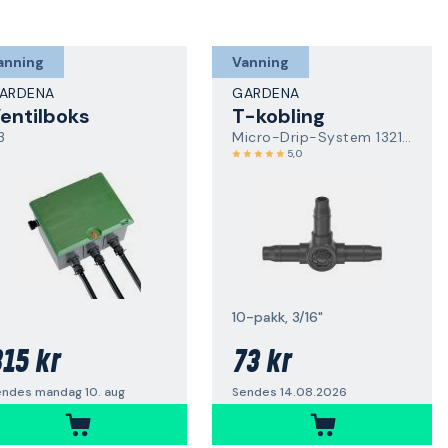
anning
Vanning
ARDENA
GARDENA
entilboks
T-kobling
3
Micro-Drip-System 13211-20
5,0
10-pakk, 3/16"
15 kr
73 kr
endes mandag 10. aug
Sendes 14.08.2026