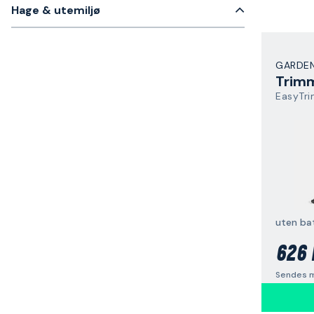
Hage & utemiljø
GARDE
Trim
EasyTr
uten bat
626 
Sendes m