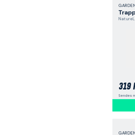
GARDE
NatureL
319 
Sendes m
GARDE