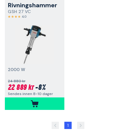
Rivningshammer
GSH 27 VC
4,0
2000 W
24 880 kr
22 889 kr
-8%
Sendes innen 8-10 dager
1