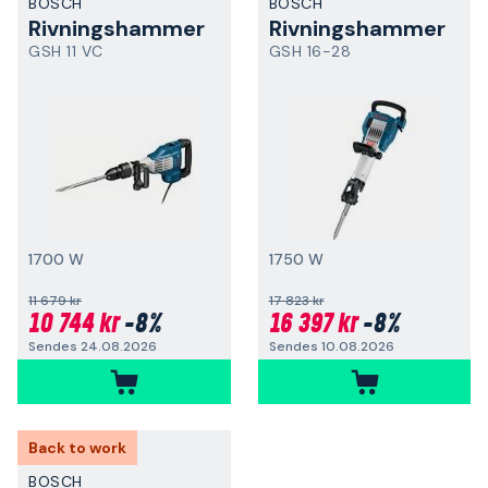
BOSCH
BOSCH
Rivningshammer
Rivningshammer
GSH 11 VC
GSH 16-28
1700 W
1750 W
11 679 kr
17 823 kr
10 744 kr
-8%
16 397 kr
-8%
Sendes 24.08.2026
Sendes 10.08.2026
Back to work
BOSCH