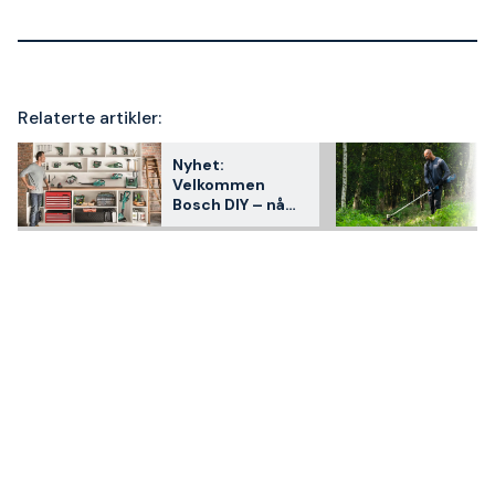
Relaterte artikler:
Nyhet:
Velkommen
Bosch DIY – nå
selger vi grønne
Bosch på
Staypro