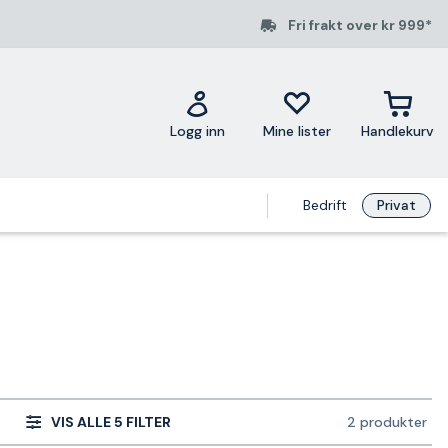
Fri frakt over kr 999*
Logg inn
Mine lister
Handlekurv
Bedrift
Privat
VIS ALLE 5 FILTER
2 produkter