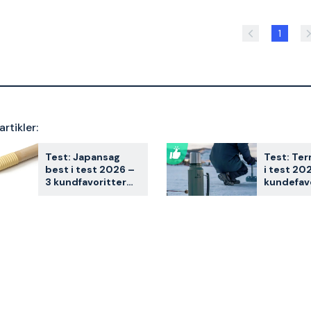
1
artikler:
Test: Japansag
Test: Te
best i test 2026 –
i test 20
3 kundfavoritter
kundefavo
sammenlignet
sammenli