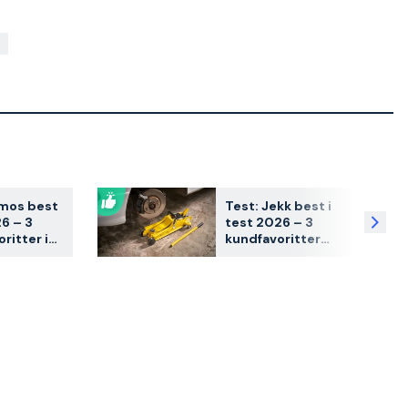
rmos best
Test: Jekk best i
26 – 3
test 2026 – 3
ritter i
kundfavoritter
gning
sammenlignet