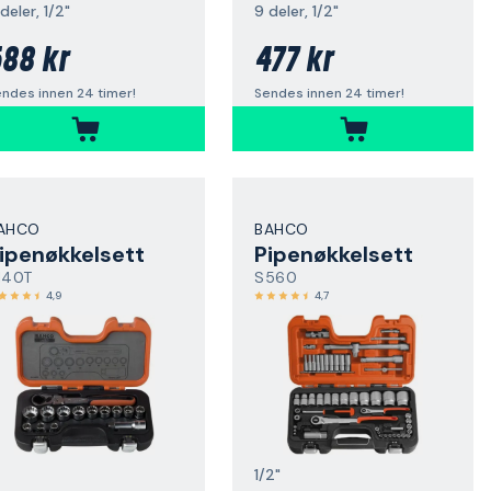
deler, 1/2"
9 deler, 1/2"
88 kr
477 kr
ndes innen 24 timer!
Sendes innen 24 timer!
AHCO
BAHCO
ipenøkkelsett
Pipenøkkelsett
140T
S560
4,9
4,7
1/2"