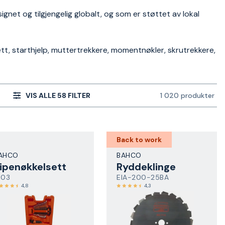
gnet og tilgjengelig globalt, og som er støttet av lokal
t, starthjelp, muttertrekkere, momentnøkler, skrutrekkere,
VIS ALLE 58 FILTER
1 020 produkter
Back to work
AHCO
BAHCO
ipenøkkelsett
Ryddeklinge
103
EIA-200-25BA
4,8
4,3