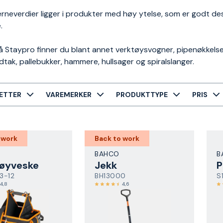
rneverdier ligger i produkter med høy ytelse, som er godt desi
.
 Staypro finner du blant annet verktøysvogner, pipenøkkelset
dtak, pallebukker, hammere, hullsager og spiralslanger.
ETTER
VAREMERKER
PRODUKTTYPE
PRIS
 work
Back to work
BAHCO
B
tøyveske
Jekk
P
3-12
BH13000
S
4,8
4,6