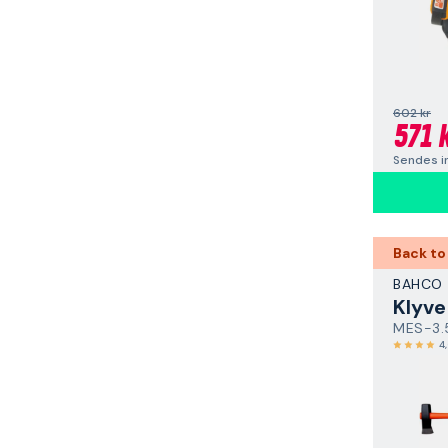
602 kr
571 
Sendes i
Back to
BAHCO
MES-3.
4