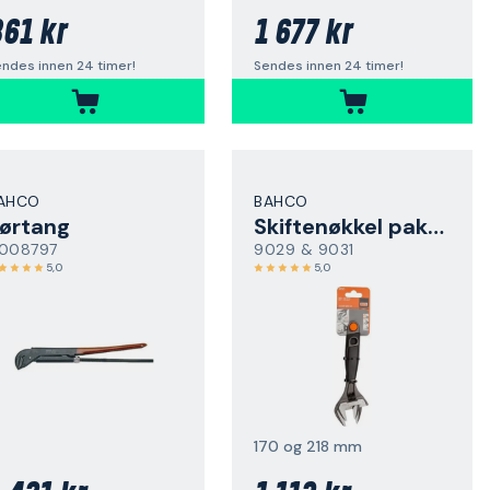
61 kr
1 677 kr
ndes innen 24 timer!
Sendes innen 24 timer!
AHCO
BAHCO
ørtang
Skiftenøkkel pakke
008797
9029 & 9031
5,0
5,0
170 og 218 mm