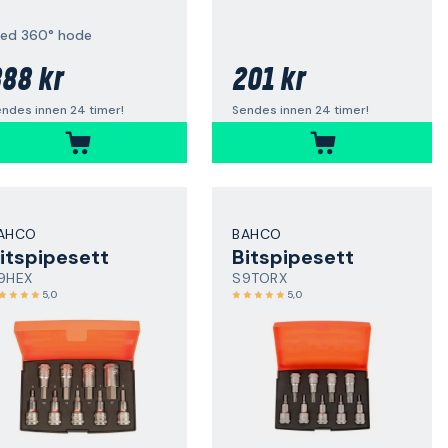
ed 360° hode
88 kr
201 kr
ndes innen 24 timer!
Sendes innen 24 timer!
AHCO
BAHCO
itspipesett
Bitspipesett
9HEX
S9TORX
5,0
5,0