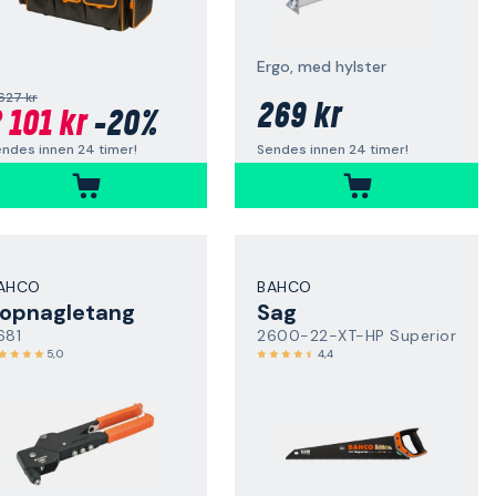
Ergo, med hylster
627 kr
269 kr
 101 kr
-20%
Sendes innen 24 timer!
ndes innen 24 timer!
AHCO
BAHCO
opnagletang
Sag
681
2600-22-XT-HP Superior
5,0
4,4