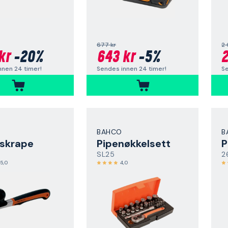
677 kr
2 
kr
-20%
643 kr
-5%
2
nnen 24 timer!
Sendes innen 24 timer!
Se
BAHCO
B
skrape
Pipenøkkelsett
P
SL25
2
5,0
4,0