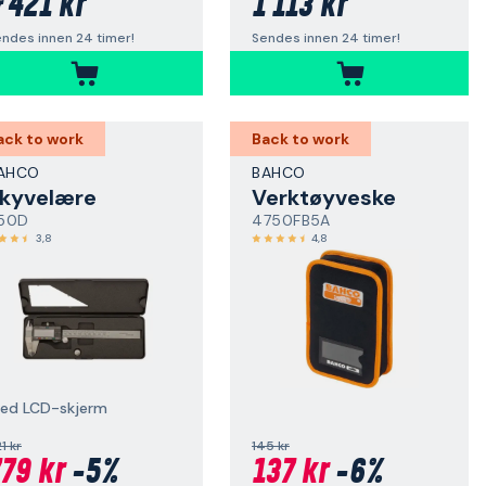
421 kr
1 113 kr
r
ndes innen 24 timer!
Sendes innen 24 timer!
ack to work
Back to work
AHCO
BAHCO
kyvelære
Verktøyveske
150D
4750FB5A
3,8
4,8
ed LCD-skjerm
1 kr
145 kr
79 kr
-5%
137 kr
-6%