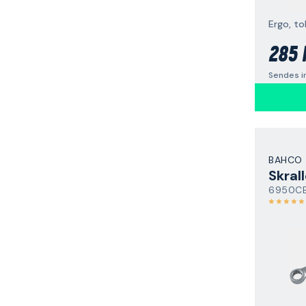
Ergo, t
285 
Sendes i
BAHCO
Skral
6950C