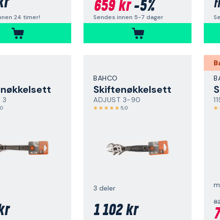
kr
f
659 kr
-5%
nnen 24 timer!
Se
Sendes innen 5-7 dager
B
BAHCO
B
enøkkelsett
Skiftenøkkelsett
S
 3
ADJUST 3-90
1
,0
5,0
m
3 deler
82
kr
1 102 kr
7