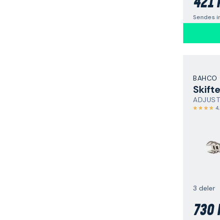
421 
Sendes i
BAHCO
Skift
ADJUST
4
3 deler
730 