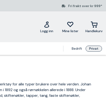
Fri frakt over kr 999*
Logg inn
Mine lister
Handlekurv
Bedrift
Privat
erktøy for alle typer brukere over hele verden. Johan
 i 1892 og også rørnøkkelen allerede i 1888. Under
skiftenøkler, tapper, tang, faste skiftenøkler,