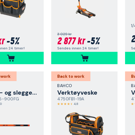
1/
3 029 kr
2
kr
-5%
2 877 kr
-5%
Se
nnen 24 timer!
Sendes innen 24 timer!
 work
Back to work
B
BAHCO
B
Klyve- og sleggeøks
Verktøyveske
V
5-900FG
4750FB1-19A
4
,0
4,8