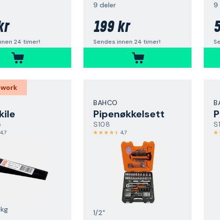
9 deler
9 
kr
199 kr
5
nnen 24 timer!
Sendes innen 24 timer!
Se
 work
BAHCO
B
kile
Pipenøkkelsett
P
5
S108
S
4,7
4,7
 kg
1/2"