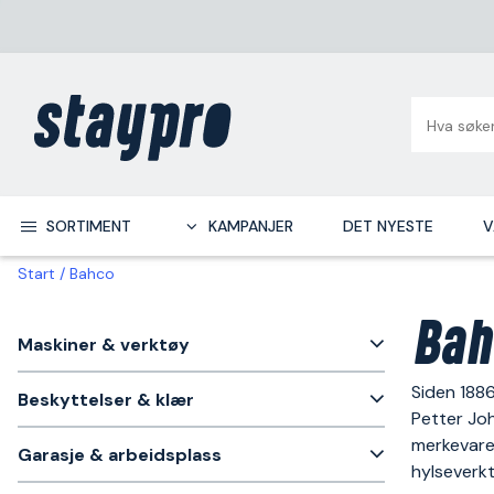
SORTIMENT
KAMPANJER
DET NYESTE
V
Start
Bahco
Bah
Maskiner & verktøy
Siden 1886
Beskyttelser & klær
Petter Joh
merkevaren
Garasje & arbeidsplass
hylseverk