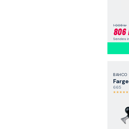
1 008 kr
806 
Sendes i
BAHCO
Farge
665