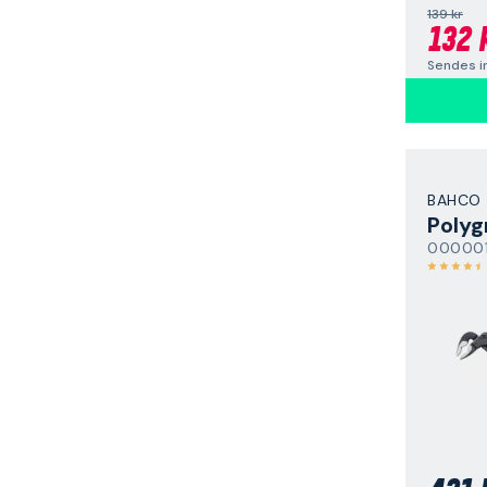
139 kr
132 
Sendes i
BAHCO
Polyg
00000