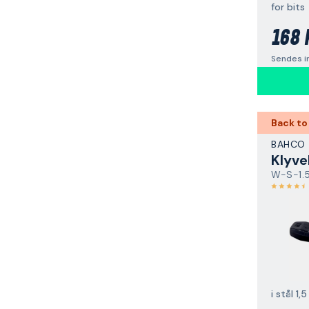
for bits
168 
Sendes i
Back to
BAHCO
Klyve
W-S-1.
i stål 1,5