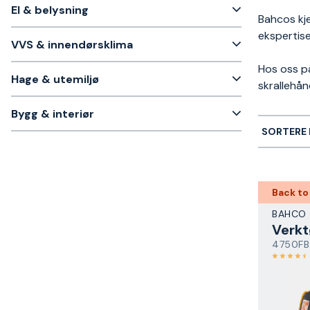
El & belysning
Bahcos kje
ekspertise
VVS & innendørsklima
Hos oss på
Hage & utemiljø
skrallehån
Bygg & interiør
SORTERE 
Back to
BAHCO
Verk
4750FB