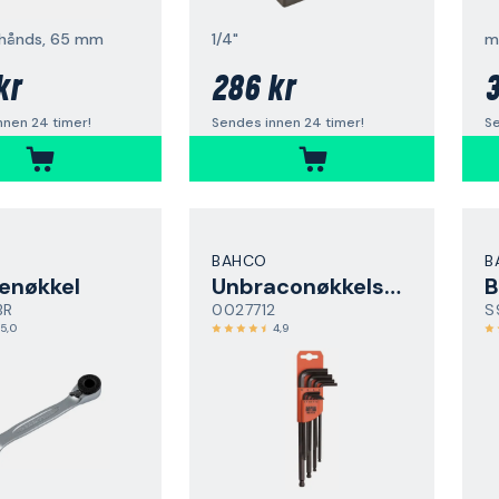
ohånds, 65 mm
1/4"
m
kr
286 kr
3
nnen 24 timer!
Sendes innen 24 timer!
Se
BAHCO
B
lenøkkel
Unbraconøkkelsett
B
BR
0027712
S
5,0
4,9