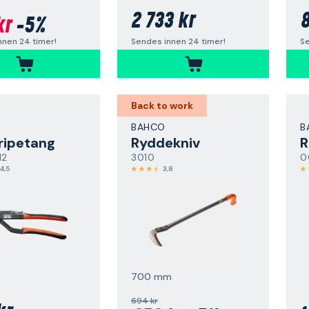
2 733 kr
8
kr
-5%
Sendes innen 24 timer!
Se
nnen 24 timer!
Back to work
BAHCO
B
ripetang
Ryddekniv
R
12
3010
0
4,5
3,8
700 mm
694 kr