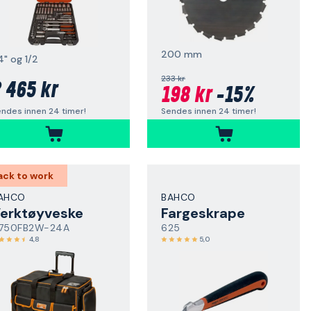
200 mm
4" og 1/2
233 kr
 465 kr
198 kr
-15%
ndes innen 24 timer!
Sendes innen 24 timer!
ack to work
AHCO
BAHCO
erktøyveske
Fargeskrape
750FB2W-24A
625
4,8
5,0