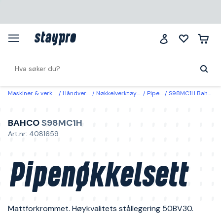
Maskiner & verktøy
Håndverktøy
Nøkkelverktøy & hylser
Pipenøkler
S98MC1H Bahco Pipenøkkelsett
BAHCO
S98MC1H
Art.nr: 4081659
Pipenøkkelsett
Mattforkrommet. Høykvalitets stållegering 50BV30.