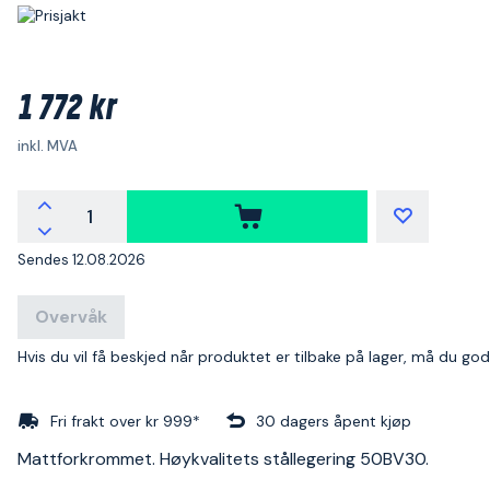
1 772 kr
inkl. MVA
Sendes 12.08.2026
Overvåk
Hvis du vil få beskjed når produktet er tilbake på lager, må du go
Fri frakt over kr 999*
30 dagers åpent kjøp
Mattforkrommet. Høykvalitets stållegering 50BV30.