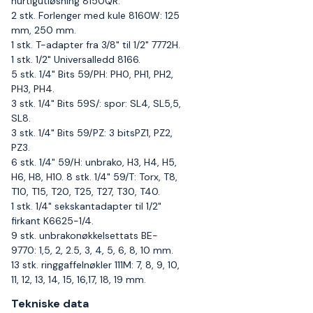
hurtigutløsning 8150QR.
2 stk. Forlenger med kule 8160W: 125
mm, 250 mm.
1 stk. T-adapter fra 3/8" til 1/2" 7772H.
1 stk. 1/2" Universalledd 8166.
5 stk. 1/4" Bits 59/PH: PH0, PH1, PH2,
PH3, PH4.
3 stk. 1/4" Bits 59S/: spor: SL4, SL5,5,
SL8.
3 stk. 1/4" Bits 59/PZ: 3 bitsPZ1, PZ2,
PZ3.
6 stk. 1/4" 59/H: unbrako, H3, H4, H5,
H6, H8, H10. 8 stk. 1/4" 59/T: Torx, T8,
T10, T15, T20, T25, T27, T30, T40.
1 stk. 1/4" sekskantadapter til 1/2"
firkant K6625-1/4.
9 stk. unbrakonøkkelsettats BE-
9770: 1,5, 2, 2.5, 3, 4, 5, 6, 8, 10 mm.
13 stk. ringgaffelnøkler 111M: 7, 8, 9, 10,
11, 12, 13, 14, 15, 16,17, 18, 19 mm.
Tekniske data​