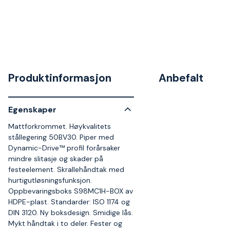
Produktinformasjon
Anbefalt
Egenskaper
Mattforkrommet. Høykvalitets
stållegering 50BV30. Piper med
Dynamic-Drive™ profil forårsaker
mindre slitasje og skader på
festeelement. Skrallehåndtak med
hurtigutløsningsfunksjon.
Oppbevaringsboks S98MC1H-BOX av
HDPE-plast. Standarder: ISO 1174 og
DIN 3120. Ny boksdesign. Smidige lås.
Mykt håndtak i to deler. Fester og