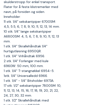
skulderstropp for enkel transport.
Flater for å feste klistremerker med
navn, på forsiden og siden.
Inneholder:
11 stk. 1/4" sekskantpiper 6700SM:
4,5, 5.5, 6, 7, 8, 9, 10, 11, 12, 13, 14 mm.
10 stk. 1/4" lange sekskantpiper
A6800SM: 4, 5, 6, 7, 8, 9, 10, 11, 12, 13
mm.
1 stk. 1/4" Skrallehåndtak 1/4"
hurtigutløsning 6950QR.
1 stk. 1/4" Vrihåndtak 6956.
2 stk. 1/4" Forlenger med kule
6960W: 50 mm, 100 mm.
1 stk. 1/4" T-stangnøkkel 6954-5.
1stk. 1/4" Universalledd 6966.
1 stk. 1/4" - 1/4" Bitsholder 6973A.
17 stk. 1/2" sekskantpiper 7800SM: 10,
11, 12, 13, 14, 15, 16, 17, 18, 19, 20, 21, 22,
24, 27, 30, 32 mm.
1 stk. 1/2" Skrallehåndtak med