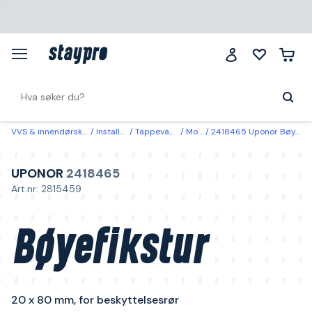
VVS & innendørsklima
Installasjon
Tappevannsystem
Montering
2418465 Uponor Bøyefikstur 20 x 80 mm, for beskyttelsesrør
UPONOR
2418465
Art.nr: 2815459
Bøyefikstur
20 x 80 mm, for beskyttelsesrør