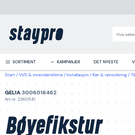
SORTIMENT
KAMPANJER
DET NYESTE
V
Start
VVS & innendørsklima
Installasjon
Rør & rørisolering
Ti
GELIA
3006016462
Art.nr: 2360541
Bøyefikstur