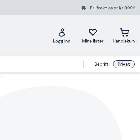
Fri frakt over kr 999*
Logg inn
Mine lister
Handlekurv
Bedrift
Privat
g