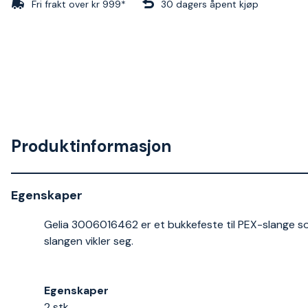
Fri frakt over kr 999*
30 dagers åpent kjøp
Produktinformasjon
Egenskaper
Gelia 3006016462 er et bukkefeste til PEX-slange s
slangen vikler seg.
Egenskaper
2 stk.