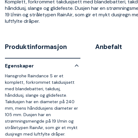
Komplett, forkrommet takdusjsett med blandebatteri, takdu
hånddusj, slange og glidefeste. Dusjen har en strømnings
19 l/min og stråletypen RainAir, som gir et mykt dusjregn m
luftfylte dråper.
Produktinformasjon
Anbefalt
Egenskaper
Hansgrohe Raindance S er et
komplett, forkrommet takdusjsett
med blandebatteri, takdusj,
hånddusj, slange og glidefeste.
Takdusjen har en diameter på 240
mm, mens hånddusjens diameter er
105 mm. Dusjen har en
strømningsmengde på 19 l/min og
stråletypen RainAir, som gir et mykt
dusjregn med luftfylte dråper.