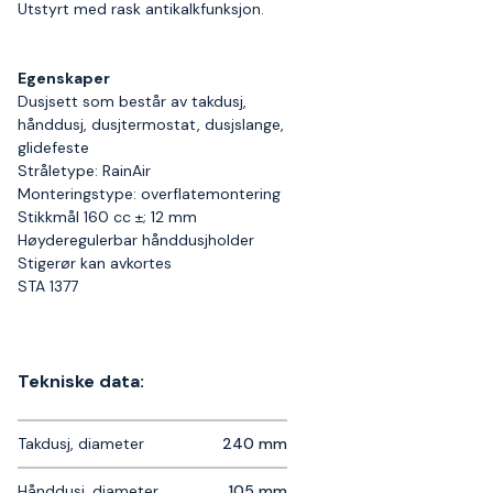
Utstyrt med rask antikalkfunksjon.
Egenskaper
Dusjsett som består av takdusj,
hånddusj, dusjtermostat, dusjslange,
glidefeste
Stråletype: RainAir
Monteringstype: overflatemontering
Stikkmål 160 cc ±; 12 mm
Høyderegulerbar hånddusjholder
Stigerør kan avkortes
STA 1377
Tekniske data:
Takdusj, diameter
240 mm
Hånddusj, diameter
105 mm