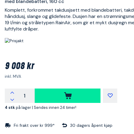
med blandebatteri, 160 cc
Komplett, forkrommet takdusjsett med blandebatteri, takdu
hånddusj, slange og glidefeste. Dusjen har en strømnings
19 l/min og stråletypen RainAir, som gir et mykt dusjregn m
luftfylte dråper.
9 008 kr
inkl. MVA
4 stk
på lager |
Sendes innen 24 timer!
Fri frakt over kr 999*
30 dagers åpent kjøp