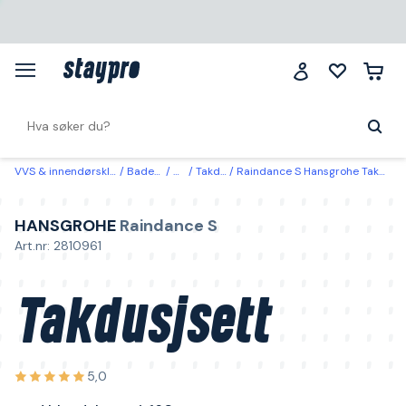
VVS & innendørsklima
Baderom
Dusj
Takdusjsett
Raindance S Hansgrohe Takdusjsett med blandebatteri, 160 cc
HANSGROHE
Raindance S
Art.nr: 2810961
Takdusjsett
5,0