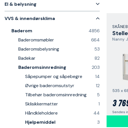
El & belysning
VVS & innendørsklima
SKÅNEB
Baderom
4856
Stell
Nanny J
Baderomsmøbler
664
Baderomsbelysning
53
Badekar
82
Baderomsinnredning
203
Såpepumper og såpebegre
14
Øvrige baderomsutstyr
12
535 x 6
Tilbehør baderomsinnredning
5
3 76
Sklisikkermatter
1
Sendes i
Håndkleholdere
44
Hjelpemiddel
3