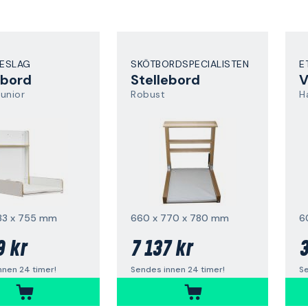
ESLAG
SKÖTBORDSPECIALISTEN
E
ebord
Stellebord
V
unior
Robust
H
83 x 755 mm
660 x 770 x 780 mm
9 kr
7 137 kr
3
nnen 24 timer!
Sendes innen 24 timer!
Se