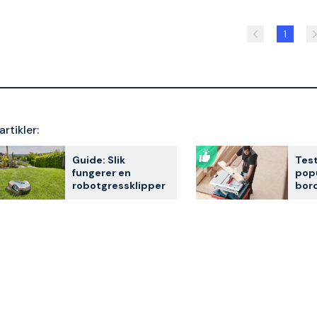
1
artikler:
Guide: Slik
Test
fungerer en
pop
robotgressklipper
bord
2026
kun