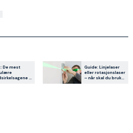
: De mest
Guide: Linjelaser
ulære
eller rotasjonslaser
sirkelsagene i
– når skal du bruke
 – testet av
hva?
dene våre