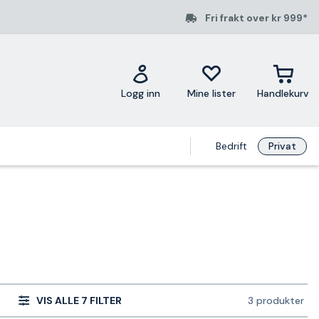
Fri frakt over kr 999*
Logg inn
Mine lister
Handlekurv
Bedrift
Privat
VIS ALLE 7 FILTER
3 produkter