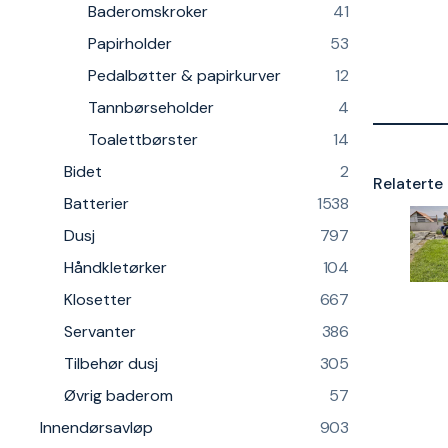
Baderomskroker
41
Papirholder
53
Pedalbøtter & papirkurver
12
Tannbørseholder
4
Toalettbørster
14
Bidet
2
Relaterte 
Batterier
1538
Dusj
797
Håndkletørker
104
Klosetter
667
Servanter
386
Tilbehør dusj
305
Øvrig baderom
57
Innendørsavløp
903