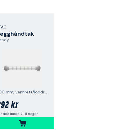
TAC
egghåndtak
andy
600 mm, vannrett/loddrett
92 kr
ndes innen 7-11 dager