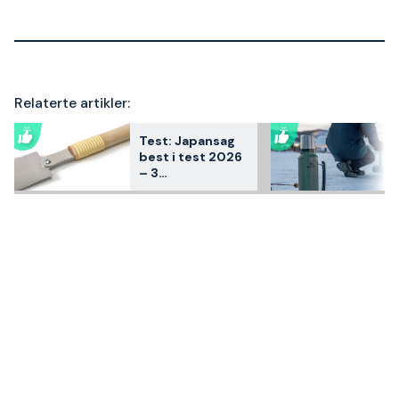
Relaterte artikler:
Test: Japansag
best i test 2026
– 3
kundfavoritter
sammenlignet