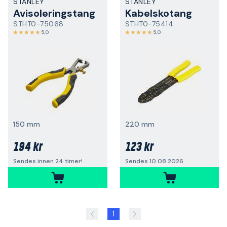
STANLEY
STANLEY
Avisoleringstang
Kabelskotang
STHT0-75068
STHT0-75414
5,0
5,0
150 mm
220 mm
194 kr
123 kr
Sendes innen 24 timer!
Sendes 10.08.2026
1