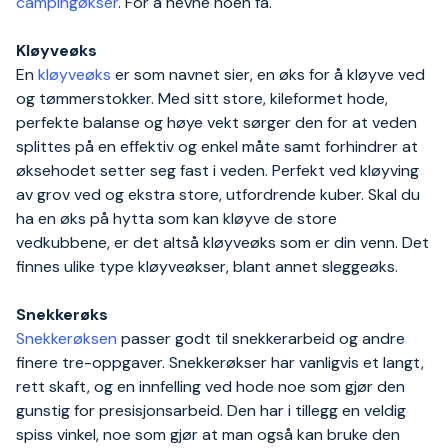
campingøkser
. For å nevne noen få.
Kløyveøks
En
kløyveøks
er som navnet sier, en øks for å kløyve ved
og tømmerstokker. Med sitt store, kileformet hode,
perfekte balanse og høye vekt sørger den for at veden
splittes på en effektiv og enkel måte samt forhindrer at
øksehodet setter seg fast i veden. Perfekt ved kløyving
av grov ved og ekstra store, utfordrende kuber. Skal du
ha en øks på hytta som kan kløyve de store
vedkubbene, er det altså kløyveøks som er din venn. Det
finnes ulike type kløyveøkser, blant annet sleggeøks.
Snekkerøks
Snekkerøksen
passer godt til snekkerarbeid og andre
finere tre-oppgaver. Snekkerøkser har vanligvis et langt,
rett skaft, og en innfelling ved hode noe som gjør den
gunstig for presisjonsarbeid. Den har i tillegg en veldig
spiss vinkel, noe som gjør at man også kan bruke den