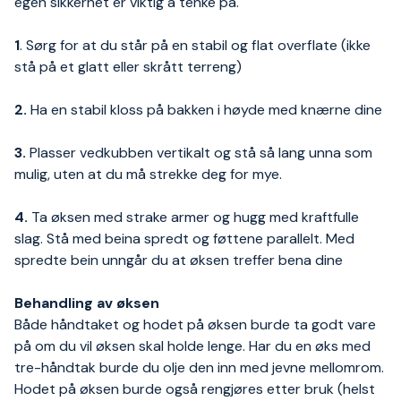
egen sikkerhet er viktig å tenke på.
1
. Sørg for at du står på en stabil og flat overflate (ikke
stå på et glatt eller skrått terreng)
2.
Ha en stabil kloss på bakken i høyde med knærne dine
3.
Plasser vedkubben vertikalt og stå så lang unna som
mulig, uten at du må strekke deg for mye.
4.
Ta øksen med strake armer og hugg med kraftfulle
slag. Stå med beina spredt og føttene parallelt. Med
spredte bein unngår du at øksen treffer bena dine
Behandling av øksen
Både håndtaket og hodet på øksen burde ta godt vare
på om du vil øksen skal holde lenge. Har du en øks med
tre-håndtak burde du olje den inn med jevne mellomrom.
Hodet på øksen burde også rengjøres etter bruk (helst