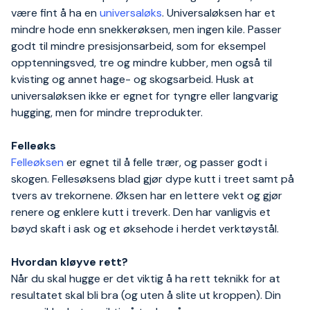
være fint å ha en
universaløks
. Universaløksen har et
mindre hode enn snekkerøksen, men ingen kile. Passer
godt til mindre presisjonsarbeid, som for eksempel
opptenningsved, tre og mindre kubber, men også til
kvisting og annet hage- og skogsarbeid. Husk at
universaløksen ikke er egnet for tyngre eller langvarig
hugging, men for mindre treprodukter.
Felleøks
Felleøksen
er egnet til å felle trær, og passer godt i
skogen. Fellesøksens blad gjør dype kutt i treet samt på
tvers av trekornene. Øksen har en lettere vekt og gjør
renere og enklere kutt i treverk. Den har vanligvis et
bøyd skaft i ask og et øksehode i herdet verktøystål.
Hvordan kløyve rett?
Når du skal hugge er det viktig å ha rett teknikk for at
resultatet skal bli bra (og uten å slite ut kroppen). Din