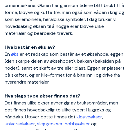
urmenneskene. Øksen har gjennom tidene blitt brukt til å
forme, kløyve og kutte tre, men også som våpen i krig og
som seremonielle, heraldiske symboler. I dag bruker vi
hovedsakelig øksen til å hogge eller kløyve ulike
materialer og bearbeide treverk.
Hva består en øks av?
En
øks
er et redskap som består av et øksehode, eggen
(den skarpe delen av øksehodet), bakken (baksiden på
hodet), samt et skaft av tre eller plast. Eggen er plassert
på skaftet, og er kile-formet for å bite inn i og drive fra
hverandre materialer.
Hva slags type økser finnes det?
Det finnes ulike økser avhengig av bruksområder, men
det finnes hovedsakelig to ulike typer: Huggøks og
håndøks. Utover dette finnes det
kløyveøkser
,
universaløkser
,
sleggeøkser
,
hobbyøkser
og