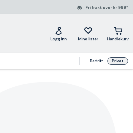
Fri frakt over kr 999*
Logg inn
Mine lister
Handlekurv
Bedrift
Privat