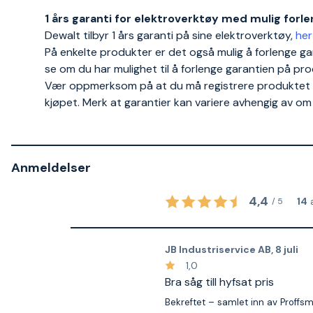
1 års garanti for elektroverktøy med mulig forlen
Dewalt tilbyr 1 års garanti på sine elektroverktøy,
her
På enkelte produkter er det også mulig å forlenge gara
se om du har mulighet til å forlenge garantien på pro
Vær oppmerksom på at du må registrere produktet og 
kjøpet. Merk at garantier kan variere avhengig av om 
Anmeldelser
4,4
14
/
5
JB Industriservice AB
,
8 juli
1,0
Bra såg till hyfsat pris
Bekreftet – samlet inn av Proffs