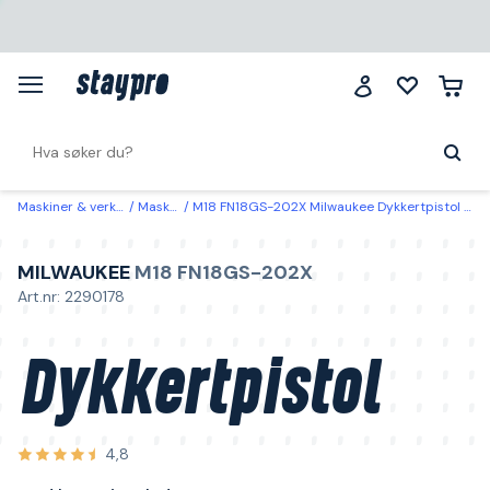
Maskiner & verktøy
Maskiner
M18 FN18GS-202X Milwaukee Dykkertpistol med batteri og lader
MILWAUKEE
M18 FN18GS-202X
Art.nr: 2290178
Dykkertpistol
4,8