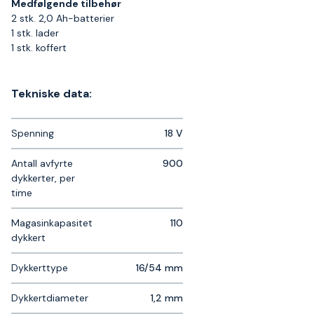
Medfølgende tilbehør
2 stk. 2,0 Ah-batterier
1 stk. lader
1 stk. koffert
Tekniske data:
Spenning
18 V
Antall avfyrte
900
dykkerter, per
time
Magasinkapasitet
110
dykkert
Dykkerttype
16/54 mm
Dykkertdiameter
1,2 mm