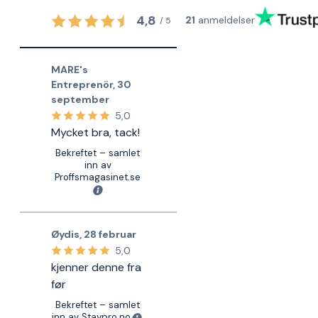
4,8
21
anmeldelser
/
5
MARE's
Entreprenör
,
30
september
5,0
Mycket bra, tack!
Bekreftet – samlet
inn av
Proffsmagasinet.se
Øydis
,
28 februar
5,0
kjenner denne fra
før
Bekreftet – samlet
inn av Staypro.no