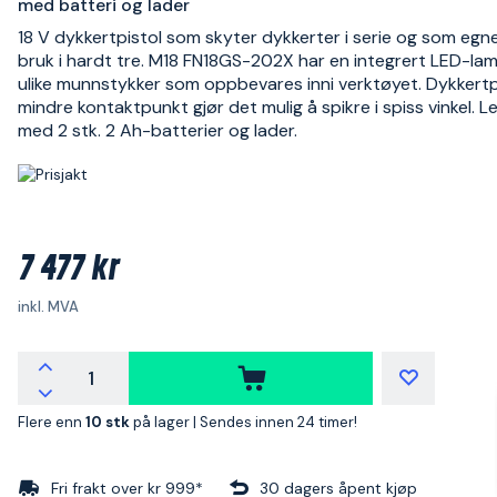
med batteri og lader
18 V dykkertpistol som skyter dykkerter i serie og som egne
bruk i hardt tre. M18 FN18GS-202X har en integrert LED-la
ulike munnstykker som oppbevares inni verktøyet. Dykkertp
mindre kontaktpunkt gjør det mulig å spikre i spiss vinkel. L
med 2 stk. 2 Ah-batterier og lader.
7 477 kr
inkl. MVA
Flere enn
10 stk
på lager |
Sendes innen 24 timer!
Fri frakt over kr 999*
30 dagers åpent kjøp