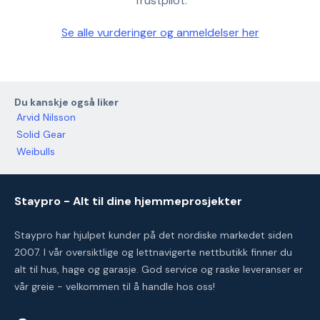
Trustpilot.
Se alle vurderinger og anmeldelser her
Du kanskje også liker
Arvid Nilsson
Solid Gear
Weibulls
Staypro - Alt til dine hjemmeprosjekter
Staypro har hjulpet kunder på det nordiske markedet siden
2007. I vår oversiktlige og lettnavigerte nettbutikk finner du
alt til hus, hage og garasje. God service og raske leveranser er
vår greie - velkommen til å handle hos oss!