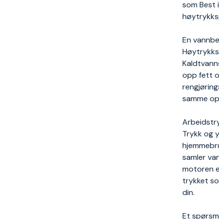
som Best i
høytrykks
En vannbe
Høytrykksp
Kaldtvann
opp fett o
rengjørin
samme opp
Arbeidstry
Trykk og y
hjemmebru
samler va
motoren er
trykket s
din.
Et spørsmå