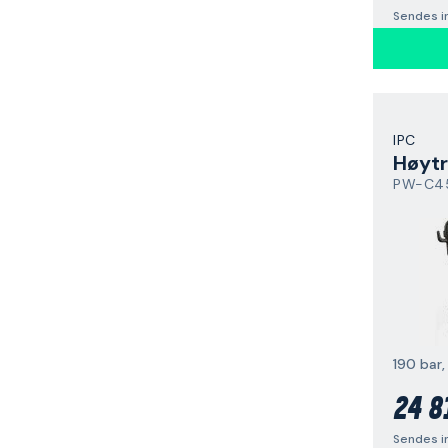
Sendes i
IPC
Høyt
PW-C45
24 8
Sendes i