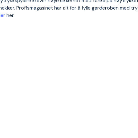
ytrykkspylere krever nøye sikkerhet med tanke på høytrykket. I
rneklær. Proffsmagasinet har alt for å fylle garderoben med tr
ler
her.