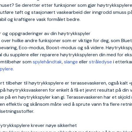
uset? Se deretter etter funksjoner som gjør høytrykkspyleren 
tføre tøft og stasjonært vaskearbeid der inngrodd smuss på 
abil og kraftigere vask formålet bedre.
r og oppgraderinger av din høytrykkspyler
over hvilke andre funksjoner som er viktige for deg, som Blue
varing, Eco-modus, Boost-modus og så videre. Høytrykkspylere
al du supplere eller reparere høytrykkspyleren din med for e
emtilbehør som
spylehåndtak
,
slange
eller
stråledyse
i etterka
pylere.
t tilbehør til høytrykkspylere er terassevaskeren, også kalt «
å høytrykksvaskeren for enkelt å få et jevnt resultat på din v
e på en høytrykkspyler kan gi. Terassevaskeren har et skjo
 en effektiv og skånsom måte ved å sprute vann fra flere retning
ilsetningsstoffer.
ytrykkspylere krever nøye sikkerhet