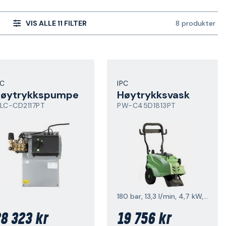
VIS ALLE 11 FILTER
8 produkter
PC
IPC
øytrykkspumpe
Høytrykksvask
LC-CD2117PT
PW-C45D1813PT
180 bar, 13,3 l/min, 4,7 kW, 2800 v/min
8 323 kr
19 756 kr