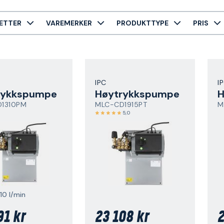
ETTER
VAREMERKER
PRODUKTTYPE
PRIS
IPC
I
rykkspumpe
Høytrykkspumpe
H
1310PM
MLC-CD1915PT
M
5,0
 10 l/min
91 kr
23 108 kr
2