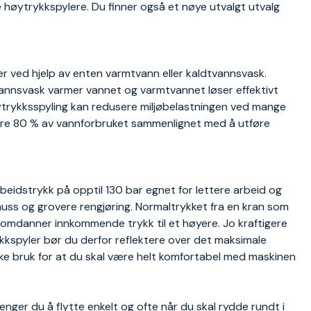
ke høytrykkspylere. Du finner også et nøye utvalgt utvalg
r ved hjelp av enten varmtvann eller kaldtvannsvask.
annsvask varmer vannet og varmtvannet løser effektivt
høytrykksspyling kan redusere miljøbelastningen ved mange
pare 80 % av vannforbruket sammenlignet med å utføre
rbeidstrykk på opptil 130 bar egnet for lettere arbeid og
uss og grovere rengjøring. Normaltrykket fra en kran som
omdanner innkommende trykk til et høyere. Jo kraftigere
kkspyler bør du derfor reflektere over det maksimale
ke bruk for at du skal være helt komfortabel med maskinen
enger du å flytte enkelt og ofte når du skal rydde rundt i