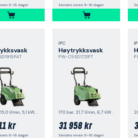
nnen 9-16 dager
Sendes innen 9-16 dager
Se
IPC
I
rykksvask
Høytrykksvask
H
D1915P4T
PW-C55D1721PT
P
190 bar, 15,0 l/min, 5,1 kW, 1400 v/min
170 bar, 21,7 l/min, 6,7 kW, 1400 v/min
11 kr
31 958 kr
3
nnen 9-16 dager
Sendes innen 9-16 dager
Se