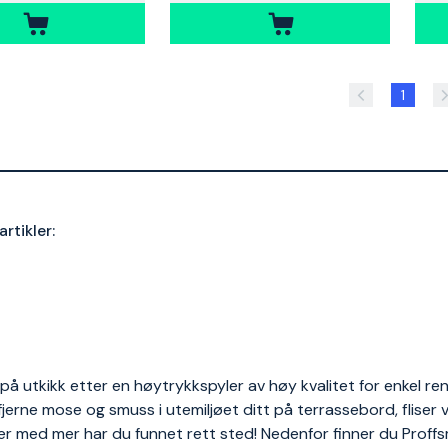
1
artikler:
 på utkikk etter en høytrykkspyler av høy kvalitet for enkel re
å fjerne mose og smuss i utemiljøet ditt på terrassebord, fliser
 med mer har du funnet rett sted! Nedenfor finner du Proffsm