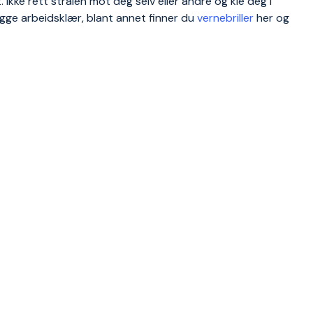
kke rett strålen mot deg selv eller andre og kle deg i
ygge arbeidsklær, blant annet finner du
vernebriller
her og