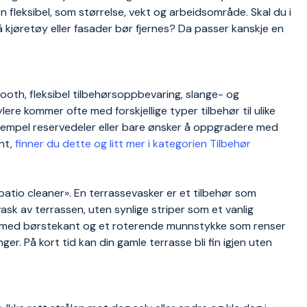
fleksibel, som størrelse, vekt og arbeidsområde. Skal du i
kjøretøy eller fasader bør fjernes? Da passer kanskje en
tooth, fleksibel tilbehørsoppbevaring, slange- og
 kommer ofte med forskjellige typer tilbehør til ulike
ksempel reservedeler eller bare ønsker å oppgradere med
nt,
finner du dette og litt mer i kategorien Tilbehør
patio cleaner». En terrassevasker er et tilbehør som
ask av terrassen, uten synlige striper som et vanlig
ld med børstekant og et roterende munnstykke som renser
er. På kort tid kan din gamle terrasse bli fin igjen uten