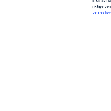
Bruk av hø
riktige ve
vernestøv