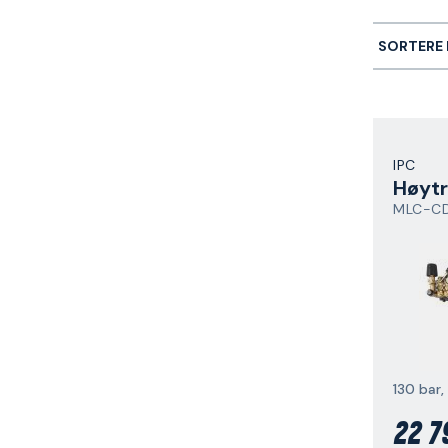
SORTERE 
IPC
Høyt
MLC-CD
130 bar,
22 7