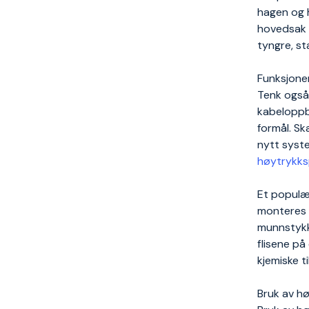
hagen og h
hovedsak u
tyngre, st
Funksjone
Tenk også 
kabeloppbe
formål. Sk
nytt syst
høytrykks
Et populær
monteres p
munnstykk
flisene på
kjemiske t
Bruk av hø