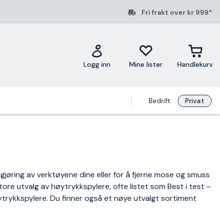
Fri frakt over kr 999*
Logg inn
Mine lister
Handlekurv
Bedrift
Privat
ngjøring av verktøyene dine eller for å fjerne mose og smuss
store utvalg av høytrykkspylere, ofte listet som Best i test –
øytrykkspylere. Du finner også et nøye utvalgt sortiment