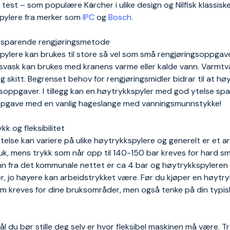
 test – som populære Kärcher i ulike design og Nilfisk klassis
pylere fra merker som
IPC
og
Bosch.
sparende rengjøringsmetode
ylere kan brukes til store så vel som små rengjøringsoppgave
svask kan brukes med kranens varme eller kalde vann. Varmtv
g skitt. Begrenset behov for rengjøringsmidler bidrar til at 
gsoppgaver. I tillegg kan en høytrykkspyler med god ytelse s
gave med en vanlig hageslange med vanningsmunnstykke!
kk og fleksibilitet
telse kan variere på ulike høytrykkspylere og generelt er et a
k, mens trykk som når opp til 140-150 bar kreves for hard sm
nn fra det kommunale nettet er ca 4 bar og høytrykkspyleren 
, jo høyere kan arbeidstrykket være. Før du kjøper en høytry
om kreves for dine bruksområder, men også tenke på din typis
l du bør stille deg selv er hvor fleksibel maskinen må være. Tr