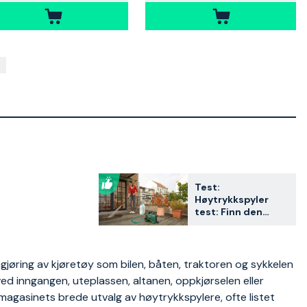
Test:
Høytrykkspyler
test: Finn den
beste modellen for
deg i 2026
ngjøring av kjøretøy som bilen, båten, traktoren og sykkelen
 ved inngangen, uteplassen, altanen, oppkjørselen eller
agasinets brede utvalg av høytrykkspylere, ofte listet