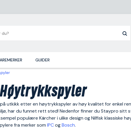
AREMERKER
GUIDER
pyler
 Høytrykkspyler
 på utkikk etter en høytrykkspyler av høy kvalitet for enkel re
miljø, har du funnet rett sted! Nedenfor finner du Staypro sitt 
sempel populære Kärcher i ulike design og Nilfisk klassiske h
pylere fra merker som
IPC
og
Bosch
.