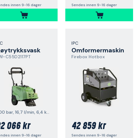
ndes innen 9-16 dager
Sendes innen 9-16 dager
PC
IPC
øytrykksvask
Omformermaskin
W-C55D2117PT
Firebox Hotbox
200 bar, 16,7 l/min, 6,4 kW, 1400 v/min
2 066 kr
42 859 kr
ndes innen 9-16 dager
Sendes innen 9-16 dager