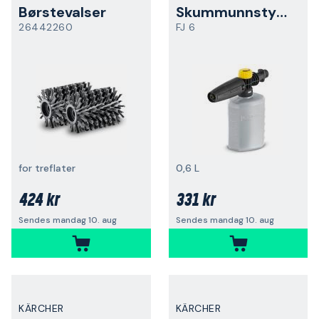
Børstevalser
Skummunnstykke
26442260
FJ 6
for treflater
0,6 L
424 kr
331 kr
Sendes mandag 10. aug
Sendes mandag 10. aug
KÄRCHER
KÄRCHER