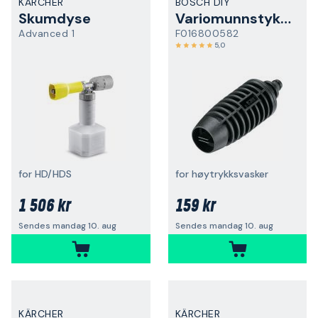
KÄRCHER
BOSCH DIY
Skumdyse
Variomunnstykke
Advanced 1
F016800582
5,0
for HD/HDS
for høytrykksvasker
1 506 kr
159 kr
Sendes mandag 10. aug
Sendes mandag 10. aug
KÄRCHER
KÄRCHER