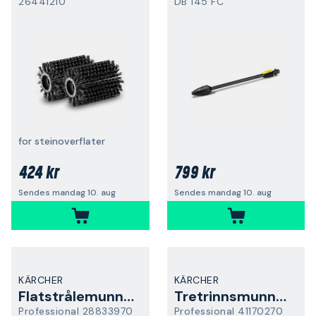
26441210
DB 145 FC
for steinoverflater
424 kr
799 kr
Sendes mandag 10. aug
Sendes mandag 10. aug
KÄRCHER
KÄRCHER
Flatstrålemunnstykke
Tretrinnsmunnstykke
Professional 28833970
Professional 41170270