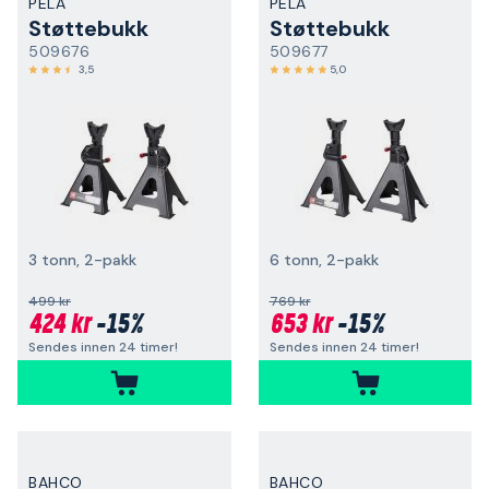
PELA
PELA
Støttebukk
Støttebukk
509676
509677
3,5
5,0
3 tonn, 2-pakk
6 tonn, 2-pakk
499 kr
769 kr
424 kr
-15%
653 kr
-15%
Sendes innen 24 timer!
Sendes innen 24 timer!
BAHCO
BAHCO