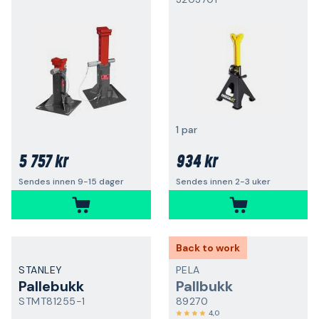
1 par
5 757 kr
934 kr
Sendes innen 9-15 dager
Sendes innen 2-3 uker
Back to work
STANLEY
PELA
Pallebukk
Pallbukk
STMT81255-1
89270
4,0