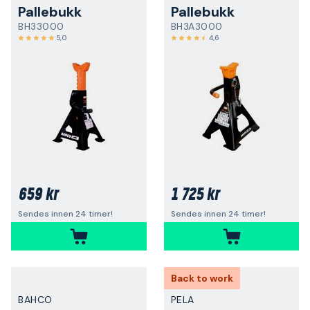
Pallebukk
Pallebukk
BH33000
BH3A3000
5,0
4,6
659 kr
1 725 kr
Sendes innen 24 timer!
Sendes innen 24 timer!
Back to work
BAHCO
PELA