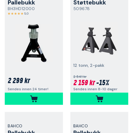
Pallebukk
Støttebukk
BH3HD12000
509678
5,0
12 tonn, 2-pakk
2 541 kr
2 299 kr
2 159 kr
-15%
Sendes innen 8-10 dager
Sendes innen 24 timer!
BAHCO
BAHCO
Pallebukk
Pallebukk