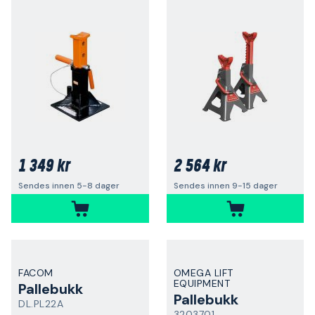
1 349 kr
2 564 kr
Sendes innen 5-8 dager
Sendes innen 9-15 dager
FACOM
OMEGA LIFT
EQUIPMENT
Pallebukk
Pallebukk
DL.PL22A
3203701