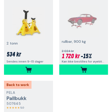
rullbar, 900 kg
2 tonn
2 024 kr
534 kr
1 720 kr
-15%
Kan ikke bestilles for øyeblikket
Sendes innen 9-15 dager
Back to work
PELA
Pallbukk
507645
5,0