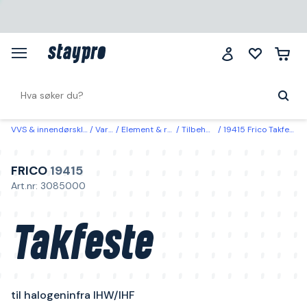
VVS & innendørsklima
Varme
Element & radiatorer
Tilbehør element
19415 Frico Takfeste til halogeninfra IHW/IHF
FRICO
19415
Art.nr: 3085000
Takfeste
til halogeninfra IHW/IHF