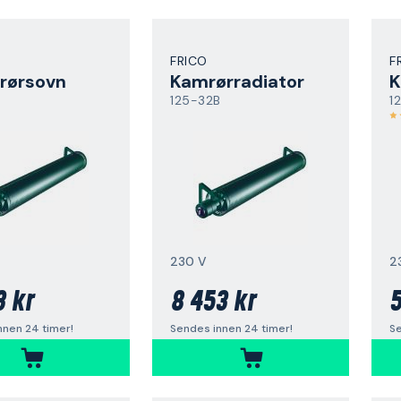
FRICO
F
rørsovn
Kamrørradiator
K
B
125-32B
1
230 V
2
3 kr
8 453 kr
5
nnen 24 timer!
Sendes innen 24 timer!
S