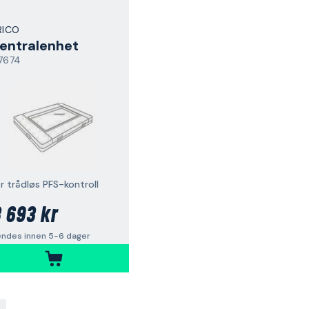
RICO
entralenhet
7674
r trådløs PFS-kontroll
 693 kr
endes innen 5-6 dager