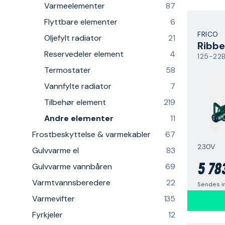
Varmeelementer
87
Flyttbare elementer
6
FRICO
Oljefylt radiator
21
Ribbe
Reservedeler element
4
125-22
Termostater
58
Vannfylte radiator
7
Tilbehør element
219
Andre elementer
11
Frostbeskyttelse & varmekabler
67
230V
Gulvvarme el
83
Gulvvarme vannbåren
69
5 78
Varmtvannsberedere
22
Sendes i
Varmevifter
135
Fyrkjeler
12