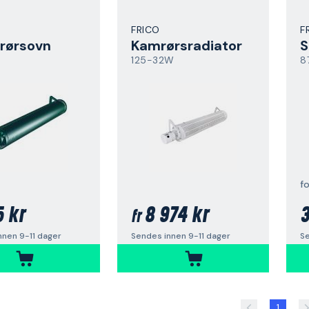
FRICO
F
rørsovn
Kamrørsradiator
S
125-32W
8
fo
5 kr
8 974 kr
3
fr
nnen 9-11 dager
Sendes innen 9-11 dager
S
1