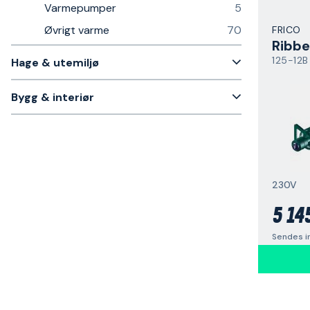
Varmepumper
5
Øvrigt varme
70
FRICO
Ribbe
125-12B
Hage & utemiljø
Bygg & interiør
230V
5 14
Sendes i