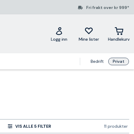
Fri frakt over kr 999*
Logg inn
Mine lister
Handlekurv
Bedrift
Privat
VIS ALLE 5 FILTER
11 produkter