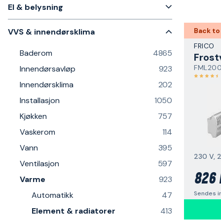
El & belysning
Back to
VVS & innendørsklima
FRICO
Baderom
4865
Frost
FML20
Innendørsavløp
923
Innendørsklima
202
Installasjon
1050
Kjøkken
757
Vaskerom
114
Vann
395
230 V, 
Ventilasjon
597
826 
Varme
923
Sendes i
Automatikk
47
Element & radiatorer
413