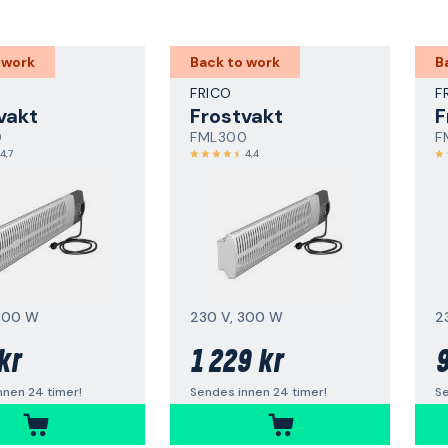
 work
Back to work
B
FRICO
F
vakt
Frostvakt
F
0
FML300
F
4,7
4,4
200 W
230 V, 300 W
2
kr
1 229 kr
9
nnen 24 timer!
Sendes innen 24 timer!
Se