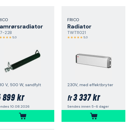
RICO
FRICO
amrørsradiator
Radiator
27-22B
TWT11021
5,0
5,0
30 V, 500 W, sandfylt
230V, med effektbryter
 899 kr
3 337 kr
fr
endes 10.08.2026
Sendes innen 5-6 dager