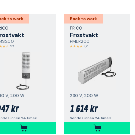
ack to work
Back to work
RICO
FRICO
rostvakt
Frostvakt
MS200
FMLR200
3,7
4,0
30 V, 200 W
230 V, 200 W
47 kr
1 614 kr
ndes innen 24 timer!
Sendes innen 24 timer!