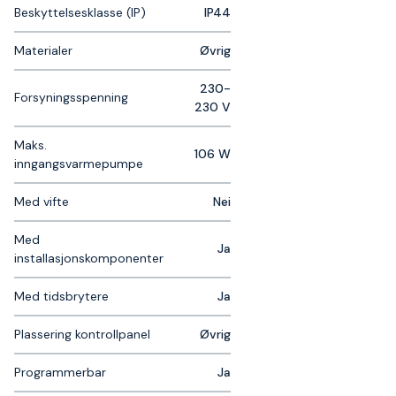
Beskyttelsesklasse (IP)
IP44
Materialer
Øvrig
230-
Forsyningsspenning
230 V
Maks.
106 W
inngangsvarmepumpe
Med vifte
Nei
Med
Ja
installasjonskomponenter
Med tidsbrytere
Ja
Plassering kontrollpanel
Øvrig
Programmerbar
Ja