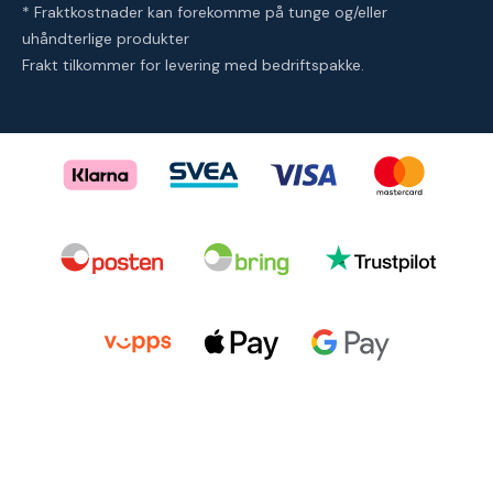
* Fraktkostnader kan forekomme på tunge og/eller
uhåndterlige produkter
Frakt tilkommer for levering med bedriftspakke.