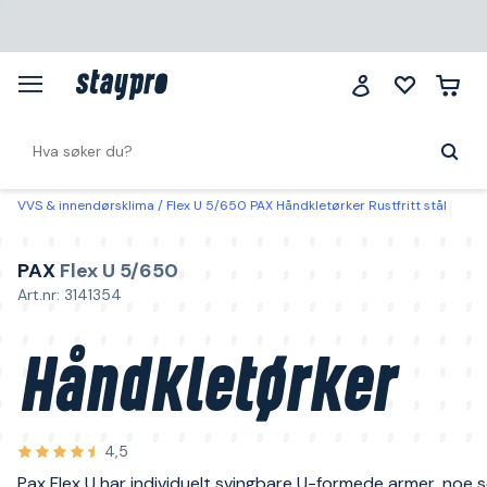
VVS & innendørsklima
Flex U 5/650 PAX Håndkletørker Rustfritt stål
PAX
Flex U 5/650
Art.nr: 3141354
Håndkletørker
4,5
Pax Flex U har individuelt svingbare U-formede armer, noe 