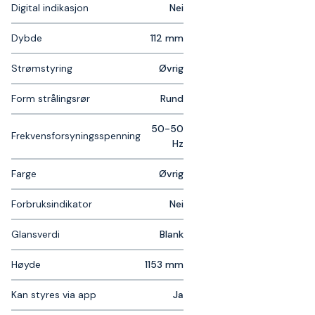
Digital indikasjon
Nei
Dybde
112 mm
Strømstyring
Øvrig
Form strålingsrør
Rund
50-50
Frekvensforsyningsspenning
Hz
Farge
Øvrig
Forbruksindikator
Nei
Glansverdi
Blank
Høyde
1153 mm
Kan styres via app
Ja