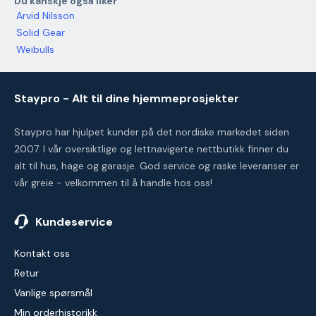
Du kanskje også liker
Arvid Nilsson
Solid Gear
Weibulls
Staypro - Alt til dine hjemmeprosjekter
Staypro har hjulpet kunder på det nordiske markedet siden
2007. I vår oversiktlige og lettnavigerte nettbutikk finner du
alt til hus, hage og garasje. God service og raske leveranser er
vår greie - velkommen til å handle hos oss!
Kundeservice
Kontakt oss
Retur
Vanlige spørsmål
Min orderhistorikk