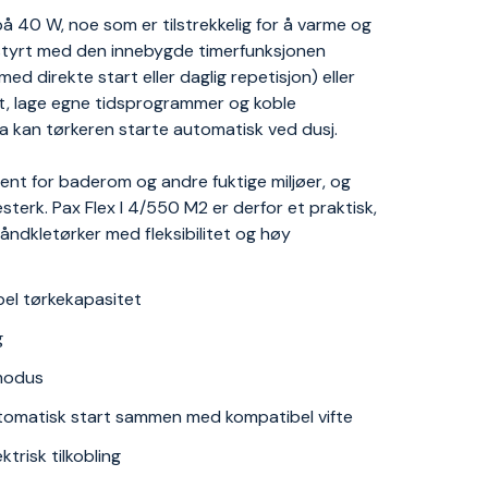
å 40 W, noe som er tilstrekkelig for å varme og
tstyrt med den innebygde timerfunksjonen
d direkte start eller daglig repetisjon) eller
kt, lage egne tidsprogrammer og koble
a kan tørkeren starte automatisk ved dusj.
jent for baderom og andre fuktige miljøer, og
esterk. Pax Flex I 4/550 M2 er derfor et praktisk,
åndkletørker med fleksibilitet og høy
bel tørkekapasitet
g
 modus
automatisk start sammen med kompatibel vifte
trisk tilkobling