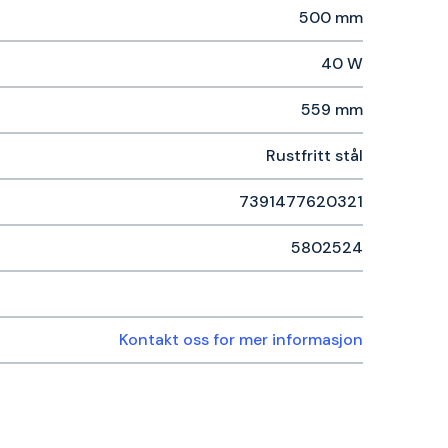
500 mm
40 W
559 mm
Rustfritt stål
7391477620321
5802524
Kontakt oss for mer informasjon