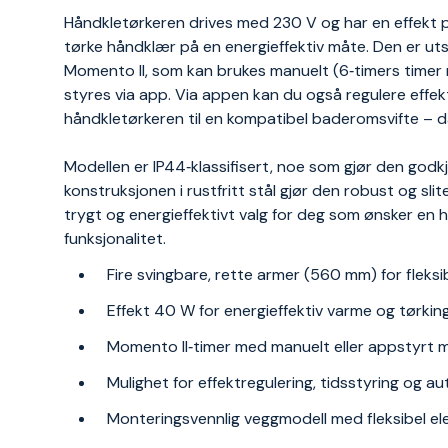
Håndkletørkeren drives med 230 V og har en effekt p
tørke håndklær på en energieffektiv måte. Den er u
Momento II, som kan brukes manuelt (6‑timers timer me
styres via app. Via appen kan du også regulere effe
håndkletørkeren til en kompatibel baderomsvifte – d
Modellen er IP44‑klassifisert, noe som gjør den godk
konstruksjonen i rustfritt stål gjør den robust og slit
trygt og energieffektivt valg for deg som ønsker en h
funksjonalitet.
Fire svingbare, rette armer (560 mm) for fleksi
Effekt 40 W for energieffektiv varme og tørkin
Momento II‑timer med manuelt eller appstyrt
Mulighet for effektregulering, tidsstyring og 
Monteringsvennlig veggmodell med fleksibel elek