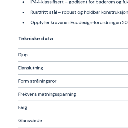
IP44‑klassifisert – godkjent for baderom og fuk
Rustfritt stål – robust og holdbar konstruksjo
Oppfyller kravene i Ecodesign‑forordningen 2
Tekniske data​
Djup
Elanslutning
Form strålningsrör
Frekvens matningsspänning
Färg
Glansvärde