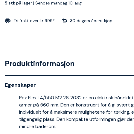
5 stk
på lager |
Sendes mandag 10. aug
Fri frakt over kr 999*
30 dagers åpent kjøp
Produktinformasjon
Egenskaper
Pax Flex I 4/550 M2 26‑2032 er en elektrisk håndkletør
armer på 560 mm. Den er konstruert for å gi svært 
individuelt for å maksimere mulighetene for tørking,
tilgjengelig plass. Den kompakte utformingen gjør de
mindre baderom.