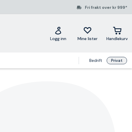
Fri frakt over kr 999*
Logg inn
Mine lister
Handlekurv
Bedrift
Privat