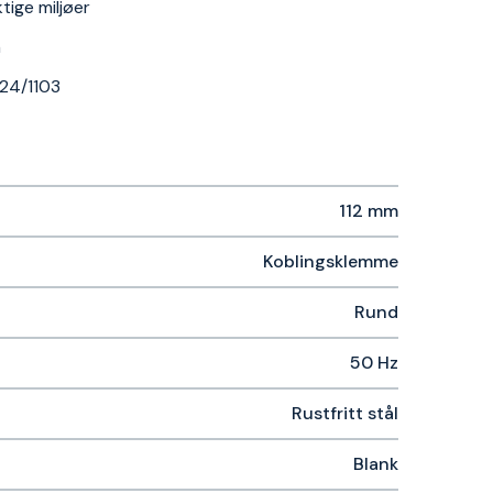
tige miljøer
n
024/1103
112 mm
Koblingsklemme
Rund
50 Hz
Rustfritt stål
Blank