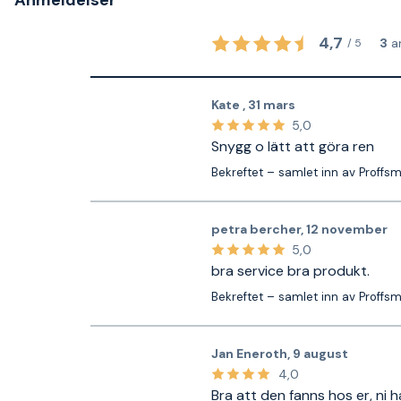
Anmeldelser
4,7
3
a
/
5
Kate
,
31 mars
5,0
Snygg o lätt att göra ren
Bekreftet – samlet inn av Proffs
petra bercher
,
12 november
5,0
bra service bra produkt.
Bekreftet – samlet inn av Proffs
Jan Eneroth
,
9 august
4,0
Bra att den fanns hos er, ni h