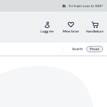
Fri frakt over kr 999*
Logg inn
Mine lister
Handlekurv
Bedrift
Privat