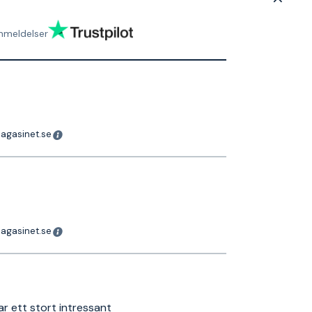
nmeldelser
magasinet.se
magasinet.se
ar ett stort intressant