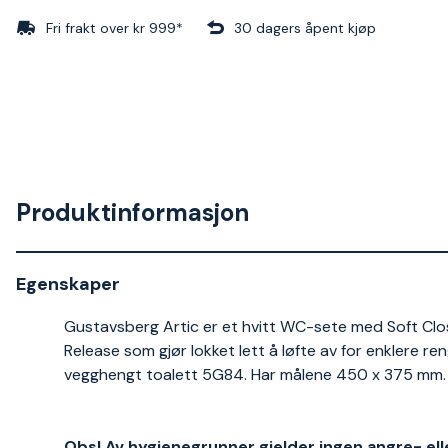
Fri frakt over kr 999*
30 dagers åpent kjøp
Produktinformasjon
Egenskaper
Gustavsberg Artic er et hvitt WC-sete med Soft Close
Release som gjør lokket lett å løfte av for enklere ren
vegghengt toalett 5G84. Har målene 450 x 375 mm.
Obs! Av hygienegrunner gjelder ingen angre- el