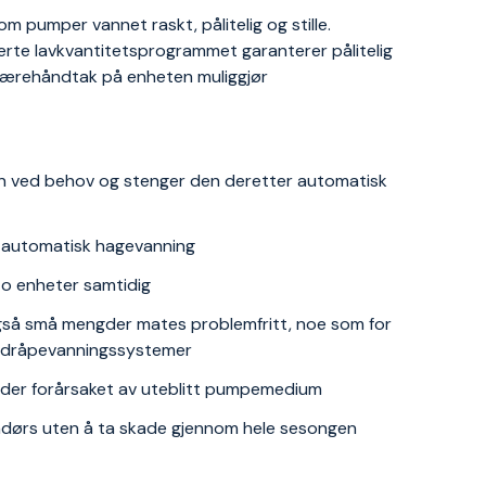
pumper vannet raskt, pålitelig og stille.
rerte lavkvantitetsprogrammet garanterer pålitelig
t bærehåndtak på enheten muliggjør
pen ved behov og stenger den deretter automatisk
 automatisk hagevanning
 to enheter samtidig
så små mengder mates problemfritt, noe som for
r dråpevanningssystemer
ader forårsaket av uteblitt pumpemedium
ndørs uten å ta skade gjennom hele sesongen