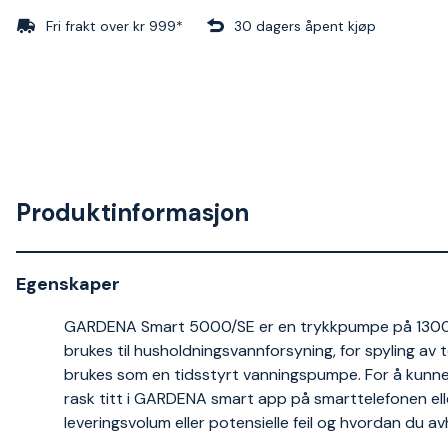
Fri frakt over kr 999*
30 dagers åpent kjøp
Produktinformasjon
Egenskaper
GARDENA Smart 5000/SE er en trykkpumpe på 1300 
brukes til husholdningsvannforsyning, for spyling av
brukes som en tidsstyrt vanningspumpe. For å kunne
rask titt i GARDENA smart app på smarttelefonen ell
leveringsvolum eller potensielle feil og hvordan du avhj