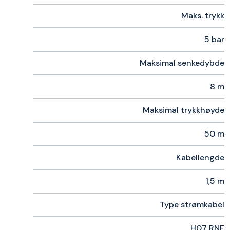
Maks. trykk
5 bar
Maksimal senkedybde
8 m
Maksimal trykkhøyde
50 m
Kabellengde
1,5 m
Type strømkabel
H07 RNF