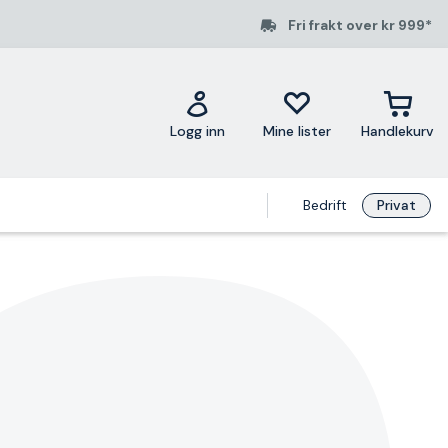
Fri frakt over kr 999*
Logg inn
Mine lister
Handlekurv
Bedrift
Privat