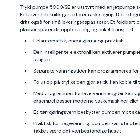
Trykkpumpe 5000/SE er utstyrt med en jetpumpe som 
Returventilteknikk garanterer rask suging. Det integ
drift også for små leveringskapasiteter. Et foldbar
plassbesparende oppbevaring og enkel transport.
Helautomatisk, energigjerrig og praktisk
Den intelligente elektronikken aktiverer pum
av igjen
Separate vanningstider kan programmeres for
To utløp på trykksiden gjør at du kan koble til
Med programmet for lave vannmengder kan og
eksempel passer moderne vaskemaskiner elle
Et tørrkjøringsvern beskytter pumpen mot sk
Praktisk for hagevanning: pumpen kan stå ute
takket være det værbestandige huset