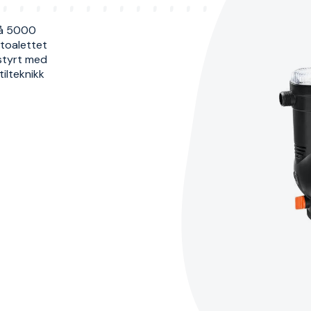
på 5000
 toalettet
styrt med
tilteknikk