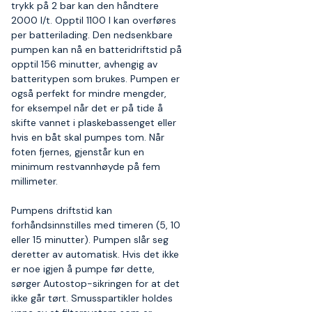
trykk på 2 bar kan den håndtere
2000 l/t. Opptil 1100 l kan overføres
per batterilading. Den nedsenkbare
pumpen kan nå en batteridriftstid på
opptil 156 minutter, avhengig av
batteritypen som brukes. Pumpen er
også perfekt for mindre mengder,
for eksempel når det er på tide å
skifte vannet i plaskebassenget eller
hvis en båt skal pumpes tom. Når
foten fjernes, gjenstår kun en
minimum restvannhøyde på fem
millimeter.
Pumpens driftstid kan
forhåndsinnstilles med timeren (5, 10
eller 15 minutter). Pumpen slår seg
deretter av automatisk. Hvis det ikke
er noe igjen å pumpe før dette,
sørger Autostop-sikringen for at det
ikke går tørt. Smusspartikler holdes