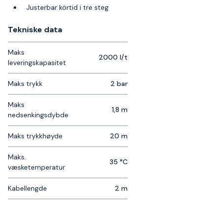
Justerbar körtid i tre steg
Tekniske data​
Maks
2000 l/t
leveringskapasitet
Maks trykk
2 bar
Maks
1,8 m
nedsenkingsdybde
Maks trykkhøyde
20 m
Maks.
35 °C
væsketemperatur
Kabellengde
2 m