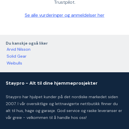
Trustpilot.
Se alle vurderinger og anmeldelser her
Du kanskje også liker
Arvid Nilsson
Solid Gear
Weibulls
Staypro - Alt til dine hjemmeprosjekter
Staypro har hjulpet kunder på det nordiske markedet siden
2007. I vår oversiktlige og lettnavigerte nettbutikk finner du
alt til hus, hage og garasje. God service og raske leveranser er
vår greie - velkommen til å handle hos oss!