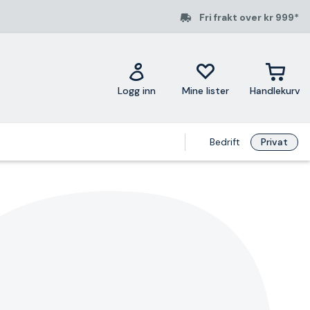
Fri frakt over kr 999*
Logg inn
Mine lister
Handlekurv
Bedrift
Privat