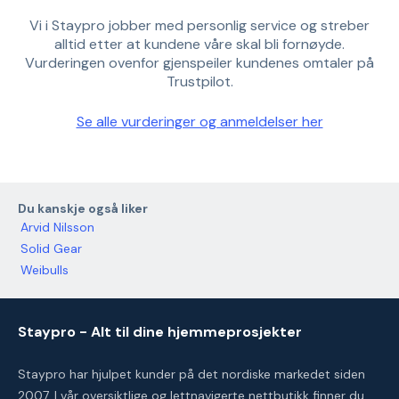
Vi i Staypro jobber med personlig service og streber
alltid etter at kundene våre skal bli fornøyde.
Vurderingen ovenfor gjenspeiler kundenes omtaler på
Trustpilot.
Se alle vurderinger og anmeldelser her
Du kanskje også liker
Arvid Nilsson
Solid Gear
Weibulls
Staypro - Alt til dine hjemmeprosjekter
Staypro har hjulpet kunder på det nordiske markedet siden
2007. I vår oversiktlige og lettnavigerte nettbutikk finner du