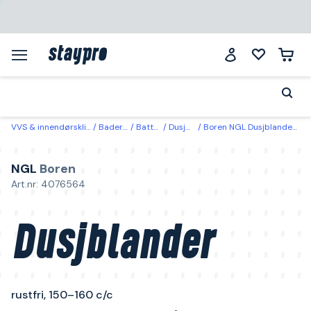
VVS & innendørsklima
Baderom
Batterier
Dusjbatteri
Boren NGL Dusjblander rustfri, 150–160 c/c
NGL
Boren
Art.nr: 4076564
Dusjblander
rustfri, 150–160 c/c