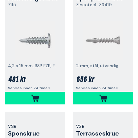
7115
Zincotech 33419
4,2 x 15 mm, BSP FZB, F-reile, 2 mm
2 mm, stål, utvendig
481 kr
656 kr
Sendes innen 24 timer!
Sendes innen 24 timer!
VSB
VSB
Sponskrue
Terrasseskrue