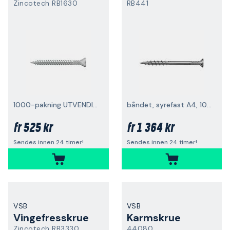
Zincotech RB1630
RB441
1000-pakning UTVENDIG, rettbåndet
båndet, syrefast A4, 1000-pakning
525 kr
1 364 kr
fr
fr
Sendes innen 24 timer!
Sendes innen 24 timer!
VSB
VSB
Vingefresskrue
Karmskrue
Zincotech RB3330
44080