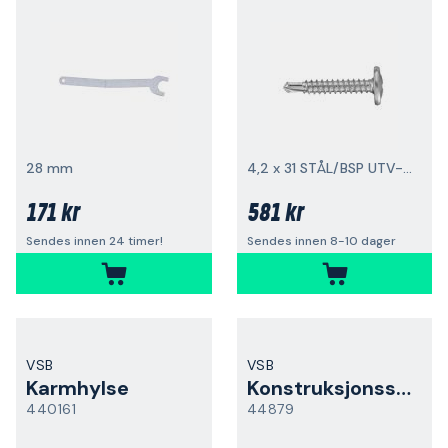
28 mm
4,2 x 31 STÅL/BSP UTV-C4 500-pakning
171 kr
581 kr
Sendes innen 24 timer!
Sendes innen 8-10 dager
VSB
VSB
Karmhylse
Konstruksjonsskrue
440161
44879