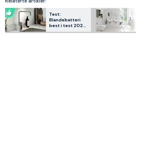
Relaterte artikler:
Test:
Blandebatteri
best i test 2026
– 3
kundefavoritter
sammenlignet