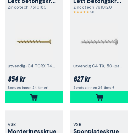
Lett betongskrue
Lett betongskrue
Zincotech 7510180
Zincotech 7610120
5,0
utvendig-C4 TORX T40 50-pakk
utvendig C4 TX, 50-pakk
854 kr
627 kr
Sendes innen 24 timer!
Sendes innen 24 timer!
VSB
VSB
Monteringsskrue
Sponplateskrue