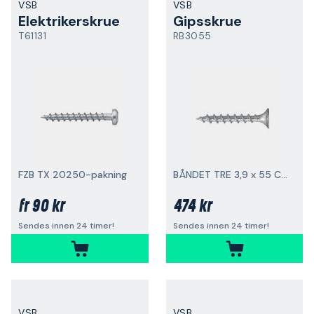
VSB
VSB
Elektrikerskrue
Gipsskrue
T61131
RB3055
FZB TX 20250-pakning
BÅNDET TRE 3,9 x 55 CE 14566 1000-pk
90 kr
474 kr
fr
Sendes innen 24 timer!
Sendes innen 24 timer!
VSB
VSB