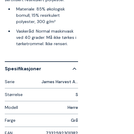
Materiale: 85% økologisk
bomull, 15% resirkulert
polyester, 300 g/m²
Vaskeråd: Normal maskinvask
ved 40 grader. Må ikke tørkes i
tørketrommel. Ikke renseri.
Spesifikasjoner
Serie
James Harvest Alder Heights
Størrelse
S
Modell
Herre
Farge
Grå
EAN
7332592301382