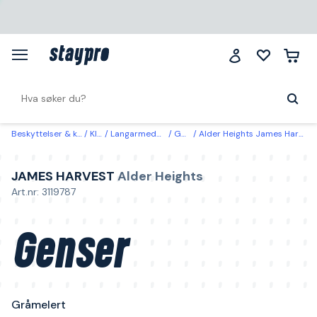
Beskyttelser & klær
Klær
Langarmede gensere
Gensere
Alder Heights James Harvest Genser Gråmelert Gråmelert
JAMES HARVEST
Alder Heights
Art.nr: 3119787
Genser
Gråmelert