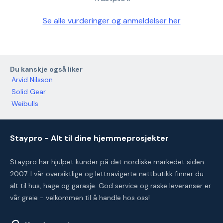
Se alle vurderinger og anmeldelser her
Du kanskje også liker
Arvid Nilsson
Solid Gear
Weibulls
Staypro - Alt til dine hjemmeprosjekter
Staypro har hjulpet kunder på det nordiske markedet siden
2007. I vår oversiktlige og lettnavigerte nettbutikk finner du
alt til hus, hage og garasje. God service og raske leveranser er
vår greie - velkommen til å handle hos oss!