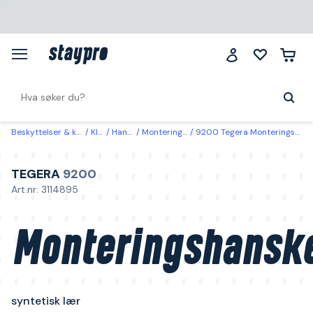
Beskyttelser & klær
Klær
Hansker
Monteringshanske
9200 Tegera Monteringshanske syntetisk lær 9
TEGERA
9200
Art.nr: 3114895
Monteringshansk
syntetisk lær