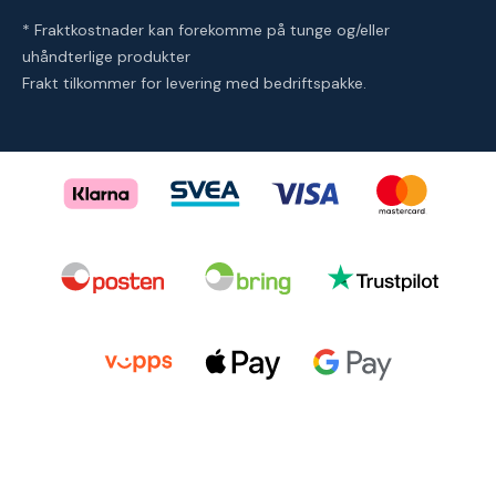
* Fraktkostnader kan forekomme på tunge og/eller
uhåndterlige produkter
Frakt tilkommer for levering med bedriftspakke.