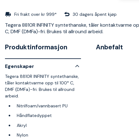
Fri frakt over kr 999*
30 dagers åpent kjøp
Tegera 8810R INFINITY syntethanske, tåler kontaktvarme opp
C, DMF (DMFa)-fri. Brukes til allround arbeid.
Produktinformasjon
Anbefalt
Egenskaper
Tegera 8810R INFINITY syntethanske,
tåler kontaktvarme opp til 100° C,
DMF (DMFa)-fri. Brukes til allround
arbeid.
Nitrilfoam/vannbasert PU
Håndflatedyppet
Akryl
Nylon