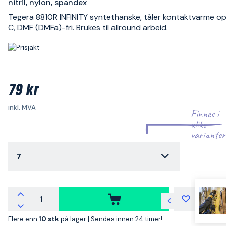
nitril, nylon, spandex
Tegera 8810R INFINITY syntethanske, tåler kontaktvarme opp
C, DMF (DMFa)-fri. Brukes til allround arbeid.
79 kr
inkl. MVA
Finnes i
ulike
varianter
7
Flere enn
10 stk
på lager |
Sendes innen 24 timer!