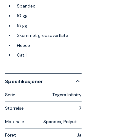
Spandex
10 gg
15 gg
Skummet grepsoverflate
Fleece
Cat. II
Spesifikasjoner
Serie
Tegera Infinity
Størrelse
7
Materiale
Spandex, Polyuteran
Fôret
Ja