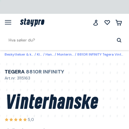
Beskyttelser & klær
Klær
Hansker
Monteringshanske
8810R INFINITY Tegera Vinterhanske nitril, nylon, spandex 7
TEGERA
8810R INFINITY
Art.nr: 3115163
Vinterhanske
5,0