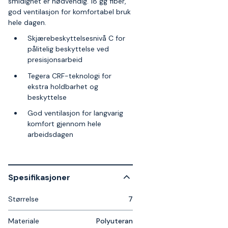
smidighet er nødvendig. 18 gg fiber,
god ventilasjon for komfortabel bruk
hele dagen.
Skjærebeskyttelsesnivå C for
pålitelig beskyttelse ved
presisjonsarbeid
Tegera CRF-teknologi for
ekstra holdbarhet og
beskyttelse
God ventilasjon for langvarig
komfort gjennom hele
arbeidsdagen
Spesifikasjoner
Størrelse
7
Materiale
Polyuteran