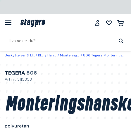
Beskyttelser & klær
Klær
Hansker
Monteringshanske
806 Tegera Monteringshanske polyuretan 7
TEGERA
806
Art.nr: 3115353
Monteringshansk
polyuretan