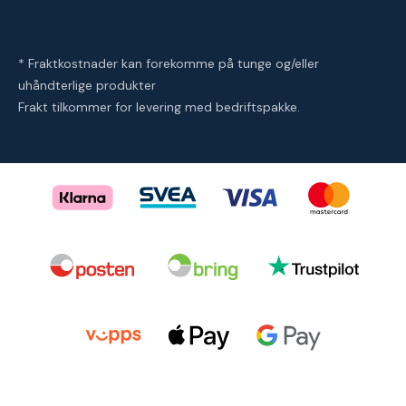
* Fraktkostnader kan forekomme på tunge og/eller
uhåndterlige produkter
Frakt tilkommer for levering med bedriftspakke.