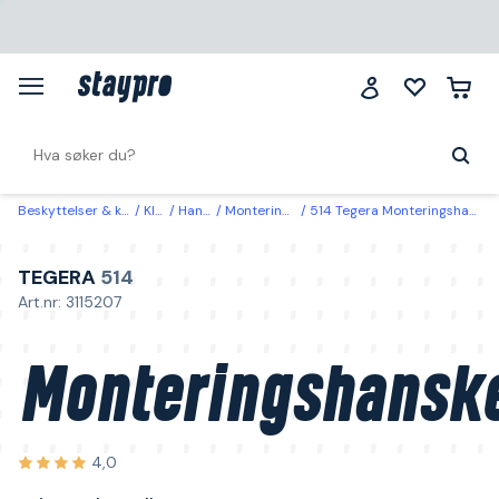
Beskyttelser & klær
Klær
Hansker
Monteringshanske
514 Tegera Monteringshanske geitnarv, bomull 10
TEGERA
514
Art.nr: 3115207
Monteringshansk
4,0