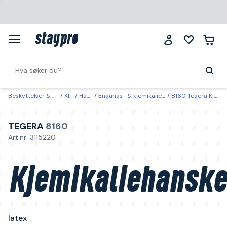
Beskyttelser & klær
Klær
Hansker
Engangs- & kjemikaliebeskyttelseshansker
8160 Tegera Kjemikaliehansker latex 9
TEGERA
8160
Art.nr: 3115220
Kjemikaliehanske
latex