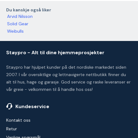
Du kanskje også liker
Arvid Nilsson
Solid Gear
Weibulls
Staypro - Alt til dine hjemmeprosjekter
Staypro har hjulpet kunder på det nordiske markedet siden
2007. I vår oversiktlige og lettnavigerte nettbutikk finner du
alt til hus, hage og garasje. God service og raske leveranser er
vår greie - velkommen til å handle hos oss!
Kundeservice
Kontakt oss
Retur
Vanlige spørsmål