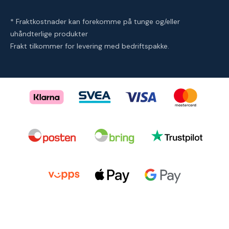
* Fraktkostnader kan forekomme på tunge og/eller
uhåndterlige produkter
Frakt tilkommer for levering med bedriftspakke.